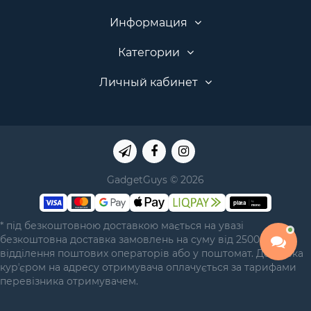
Информация
Категории
Личный кабинет
GadgetGuys © 2026
* під безкоштовною доставкою мається на увазі
безкоштовна доставка замовлень на суму від 2500 грн у
відділення поштових операторів або у поштомат. Доставка
курʼєром на адресу отримувача оплачується за тарифами
перевізника отримувачем.