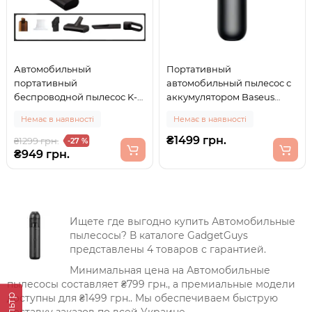
Автомобильный
Портативный
портативный
автомобильный пылесос с
беспроводной пылесос K-
аккумулятором Baseus
9T 3.7V/1200mAh USB 3 in 1
A2Pro Car Vacuum Cleaner
Немає в наявності
Немає в наявності
ручной аккумуляторный
(6000 PA) Black
два фильтра и 3 насадки
(VCAQ040001)
₴1499 грн.
₴1299 грн.
-27 %
Черный
₴949 грн.
Ищете где выгодно купить Автомобильные
пылесосы? В каталоге GadgetGuys
представлены 4 товаров с гарантией.
Минимальная цена на Автомобильные
пылесосы составляет ₴799 грн., а премиальные модели
Фильтр
доступны для ₴1499 грн.. Мы обеспечиваем быструю