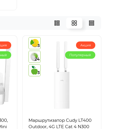
3
кция
Акция
рный
Популярный
24
3
300,
Маршрутизатор Cudy LT400
Outdoor, 4G LTE Cat 4 N300