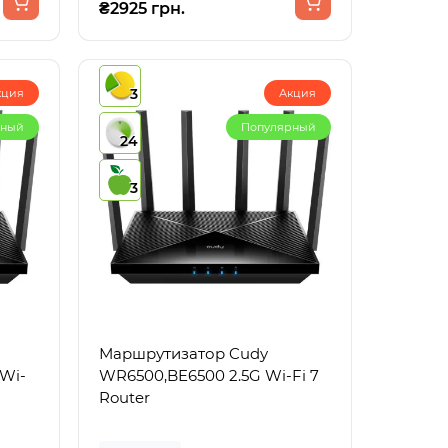
₴2925 грн.
3
кция
Акция
рный
Популярный
24
3
Маршрутизатор Cudy
 Wi-
WR6500,BE6500 2.5G Wi-Fi 7
Router