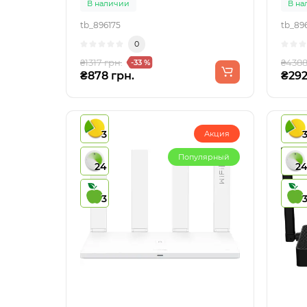
В наличии
В на
tb_896175
tb_89
0
₴1317 грн.
₴4388
-33 %
₴878 грн.
₴292
3
Акция
Популярный
24
2
3