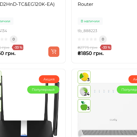
D2HnD-TC&EG120K-EA)
Router
личии
В наличии
4134
tb_888223
0
0
5 грн.
₴2775 грн.
-33 %
-33 %
0 грн.
₴1850 грн.
3
3
Акция
А
Популярный
Популя
4
24
3
3