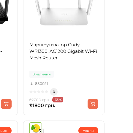
Маршрутизатор Cudy
-
WR1300, AC1200 Gigabit Wi-Fi
r
Mesh Router
В наличии
tb_880051
0
₴2700 грн.
-33 %
₴1800 грн.
3
кция
Акция