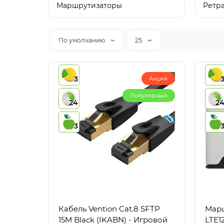
Маршрутизаторы
Ретра
По умолчанию
25
3
Акция
Популярный
24
2
3
Кабель Vention Cat.8 SFTP
Марш
15M Black (IKABN) - Игровой
LTE1