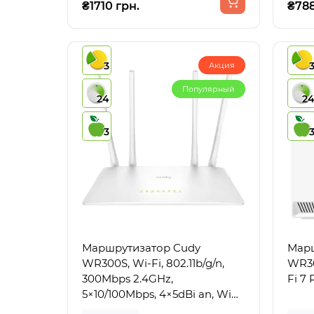
₴1710 грн.
₴788
3
Акция
Популярный
24
2
3
Маршрутизатор Cudy
Марш
WR300S, Wi-Fi, 802.11b/g/n,
WR36
300Mbps 2.4GHz,
Fi 7 
5×10/100Mbps, 4×5dBi an, WiFi,
IPv6