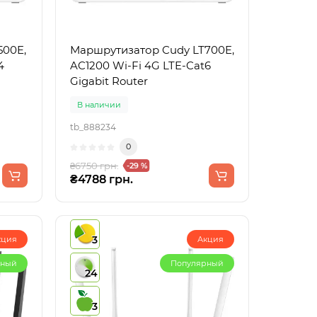
500E,
Маршрутизатор Cudy LT700E,
4
AC1200 Wi-Fi 4G LTE-Cat6
Gigabit Router
В наличии
tb_888234
0
₴6750 грн.
-29 %
₴4788 грн.
3
кция
Акция
рный
Популярный
24
3