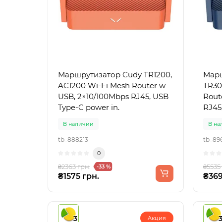
Маршрутизатор Cudy TR1200,
Марш
AC1200 Wi-Fi Mesh Router w
TR30
USB, 2×10/100Mbps RJ45, USB
Rout
Type-C power in.
RJ45
В наличии
В на
tb_888213
tb_89
0
₴2363 грн.
₴5535
-33 %
₴1575 грн.
₴369
3
Акция