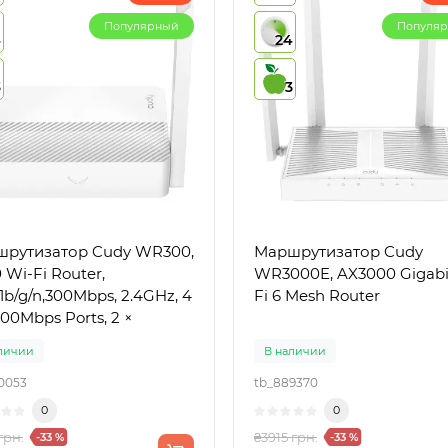
Популярный
Популя
4
24
3
3
рутизатор Cudy WR300,
Маршрутизатор Cudy
 Wi-Fi Router,
WR3000E, AX3000 Gigabi
1b/g/n,300Mbps, 2.4GHz, 4
Fi 6 Mesh Router
100Mbps Ports, 2 ×
личии
В наличии
0053
tb_889370
0
0
грн.
₴3915 грн.
-33 %
-33 %