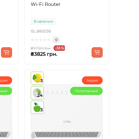
Wi-Fi Router
В наличии
tb_880036
0
₴5738 грн.
-33 %
₴3825 грн.
3
кция
Акция
рный
Популярный
24
3