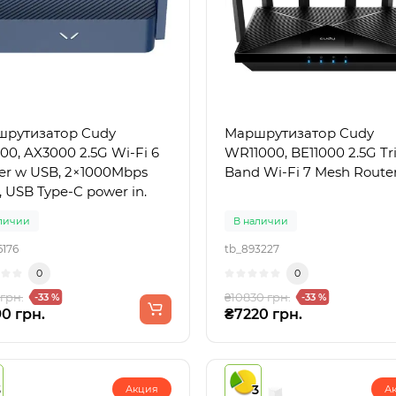
рутизатор Cudy
Маршрутизатор Cudy
00, AX3000 2.5G Wi-Fi 6
WR11000, BE11000 2.5G Tri
er w USB, 2×1000Mbps
Band Wi-Fi 7 Mesh Route
, USB Type-C power in.
личии
В наличии
6176
tb_893227
0
0
 грн.
₴10830 грн.
-33 %
-33 %
0 грн.
₴7220 грн.
3
3
Акция
А