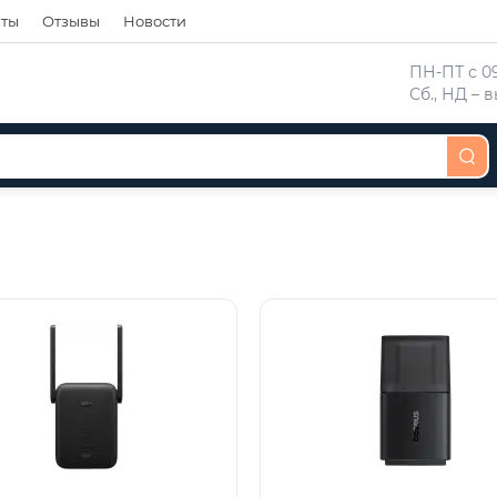
кты
Отзывы
Новости
 ПН-ПТ с 09
 Сб., НД –