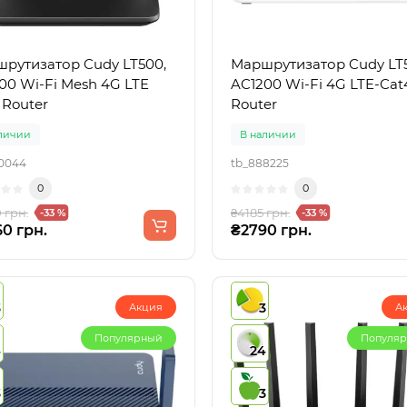
рутизатор Cudy LT500,
Маршрутизатор Cudy LT
00 Wi-Fi Mesh 4G LTE
AC1200 Wi-Fi 4G LTE-Cat
 Router
Router
личии
В наличии
0044
tb_888225
0
0
 грн.
₴4185 грн.
-33 %
-33 %
0 грн.
₴2790 грн.
3
3
Акция
А
Популярный
Популя
4
24
3
3