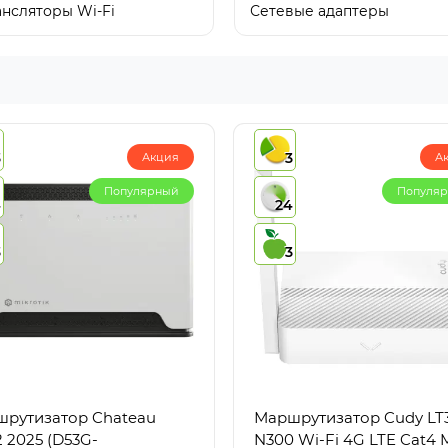
нсляторы Wi-Fi
Сетевые адаптеры
3
3
Акция
А
Популярный
Популя
4
24
3
3
рутизатор Chateau
Маршрутизатор Cudy LT
2 2025 (D53G-
N300 Wi-Fi 4G LTE Cat4 Mini