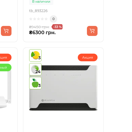
В наличии
tb_893226
0
₴9450 грн.
-33 %
₴6300 грн.
3
кция
Акция
рный
24
3