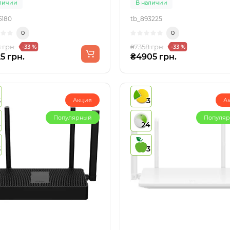
личии
В наличии
6180
tb_893225
0
0
 грн.
₴7358 грн.
-33 %
-33 %
5 грн.
₴4905 грн.
3
3
Акция
А
Популярный
Популя
4
24
3
3