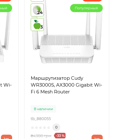
рный
Популярный
24
3
Маршрутизатор Cudy
t Wi-
WR3000S, AX3000 Gigabit Wi-
Fi 6 Mesh Router
В наличии
tb_880055
0
₴4388 грн.
-33 %