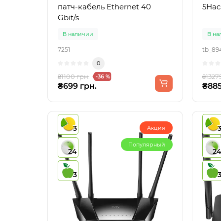
патч-кабель Ethernet 40
5Hac
Gbit/s
В наличии
В на
7251
tb_89
0
₴1100 грн.
₴1327
-36 %
₴699 грн.
₴885
3
Акция
Популярный
24
2
3