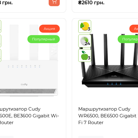
 грн.
₴2610 грн.
3
3
Акция
А
Популярный
Популя
4
24
3
3
рутизатор Cudy
Маршрутизатор Cudy
00E, BE3600 Gigabit Wi-
WR6500, BE6500 Gigabit
Router
Fi 7 Router