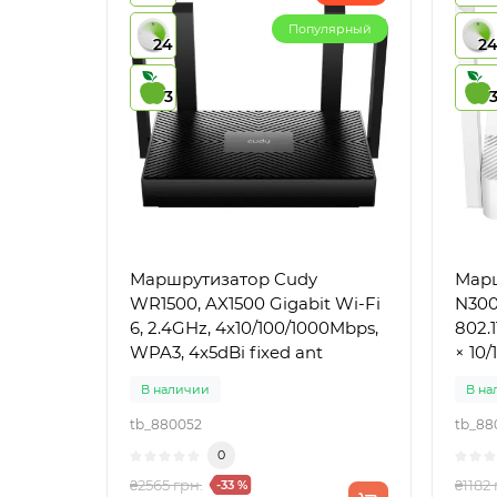
Популярный
24
2
3
Маршрутизатор Cudy
Марш
WR1500, AX1500 Gigabit Wi-Fi
N300
6, 2.4GHz, 4x10/100/1000Mbps,
802.1
WPA3, 4x5dBi fixed ant
× 10/
В наличии
В на
tb_880052
tb_88
0
₴2565 грн.
₴1182 
-33 %