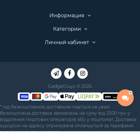
Информация
Категории
Личный кабинет
GadgetGuys © 2026
* під безкоштовною доставкою мається на увазі
безкоштовна доставка замовлень на суму від 2500 грн у
відділення поштових операторів або у поштомат. Доставка
курʼєром на адресу отримувача оплачується за тарифами
перевізника отримувачем.