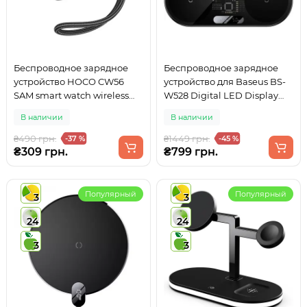
Беспроводное зарядное
Беспроводное зарядное
устройство HOCO CW56
устройство для Baseus BS-
SAM smart watch wireless
W528 Digital LED Display
charger Black
2in1 20W Black
В наличии
В наличии
(WXSX010101)
₴490 грн.
₴1449 грн.
-37 %
-45 %
₴309 грн.
₴799 грн.
Популярный
Популярный
3
3
24
24
3
3