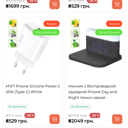
₴2294 грн.
₴714 грн.
-26 %
-26 %
₴1699 грн.
₴529 грн.
Акция
Акция
3
3
Популярный
Популярный
24
24
3
3
МЗП Proove Silicone Power 2
Ночник с беспроводной
25W (Type-C) White
зарядкой Proove Day and
Night темно-серый
В наличии
В наличии
₴714 грн.
₴2766 грн.
-26 %
-26 %
₴529 грн.
₴2049 грн.