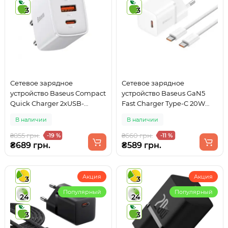
3
3
Сетевое зарядное
Сетевое зарядное
устройство Baseus Compact
устройство Baseus GaN5
Quick Charger 2xUSB-
Fast Charger Type-C 20W
A+Type-C 30W EU White
White + кабель Type-C
В наличии
В наличии
(P10110900213-01)
₴855 грн.
₴660 грн.
-19 %
-11 %
₴689 грн.
₴589 грн.
Акция
Акция
3
3
Популярный
Популярный
24
24
3
3