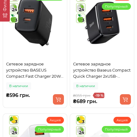
Фильтр
Популярный
24
24
3
3
Сетевое зарядное
Сетевое зарядное
устройство BASEUS
устройство Baseus Compact
Compact Fast Charger 20W
Quick Charger 2xUSB-
3A EU USB + Type-C Power
A+Type-C 30W EU Black
В наличии
В наличии
Delivery + QC3.0 Black
(CCXJ-B01)
₴596 грн.
₴855 грн.
-19 %
₴689 грн.
Акция
Акция
3
3
Популярный
Популярный
24
24