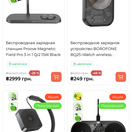
3
Беспроводная зарядная
Беспроводное зарядное
станция Proove Magnetic
устройство BOROFONE
Field Pro 3 in 1 Qi2 15W Black
BQ25 iWatch wireless
charger Metal Gray
В наличии
В наличии
₴4049 грн.
₴460 грн.
-26 %
-46 %
₴2999 грн.
₴249 грн.
Акция
Акция
24
3
Популярный
Популярный
3
24
3