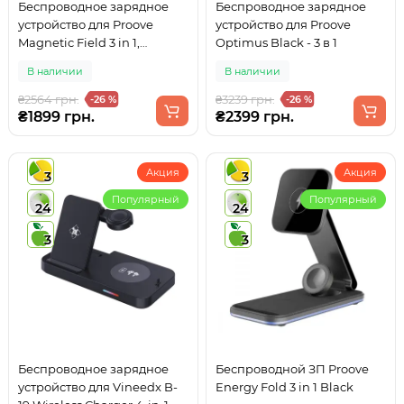
Беспроводное зарядное
Беспроводное зарядное
устройство для Proove
устройство для Proove
Magnetic Field 3 in 1,
Optimus Black - 3 в 1
MagSafe, QuickCharge,
В наличии
В наличии
Type-C 15W Black (44657)
₴2564 грн.
₴3239 грн.
-26 %
-26 %
₴1899 грн.
₴2399 грн.
Акция
Акция
3
3
Популярный
Популярный
24
24
3
3
Беспроводное зарядное
Беспроводной ЗП Proove
устройство для Vineedx B-
Energy Fold 3 in 1 Black