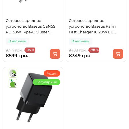
Сетевое зарядное
Сетевое зарядное
устройство Baseus GaN5S
устройство Baseus Palm
PD 30W Type-C Cluster
Fast Charger 1C 20W EU
Black (P10162504113-00)
Moon White
В наличии
В наличии
₴714 грн.
₴488 грн.
-16 %
-28 %
₴599 грн.
₴349 грн.
Акция
24
Популярный
3