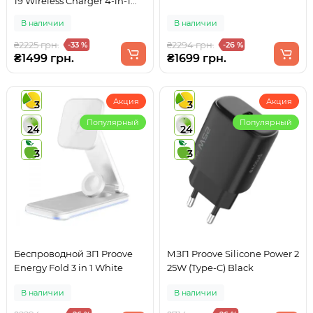
19 Wireless Charger 4-in-1
15W
В наличии
В наличии
₴2225 грн.
₴2294 грн.
-33 %
-26 %
₴1499 грн.
₴1699 грн.
Акция
Акция
3
3
Популярный
Популярный
24
24
3
3
Беспроводной ЗП Proove
МЗП Proove Silicone Power 2
Energy Fold 3 in 1 White
25W (Type-C) Black
В наличии
В наличии