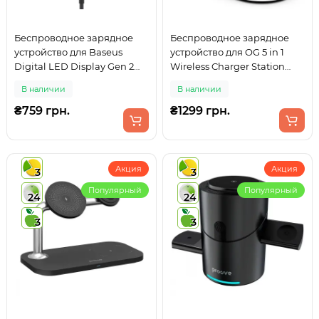
Беспроводное зарядное
Беспроводное зарядное
устройство для Baseus
устройство для OG 5 in 1
Digital LED Display Gen 2
Wireless Charger Station
15W
15W Black (YM-UD23)
В наличии
В наличии
₴759 грн.
₴1299 грн.
Акция
Акция
3
3
Популярный
Популярный
24
24
3
3