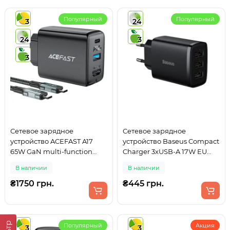
Популярный
Популярный
3
24
24
3
3
Сетевое зарядное
Сетевое зарядное
устройство ACEFAST A17
устройство Baseus Compact
65W GaN multi-function
Charger 3xUSB-A 17W EU
HUB charger set Black
Black (CCXJ020101)
В наличии
В наличии
(AFA17B)
₴1750 грн.
₴445 грн.
Популярный
Акция
3
3