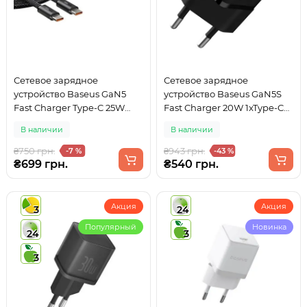
Сетевое зарядное
Сетевое зарядное
устройство Baseus GaN5
устройство Baseus GaN5S
Fast Charger Type-C 25W
Fast Charger 20W 1xType-C
Black + кабель Type-C
Black
В наличии
В наличии
(P10110909113-01)
₴750 грн.
₴943 грн.
-7 %
-43 %
₴699 грн.
₴540 грн.
Акция
Акция
3
24
Популярный
Новинка
24
3
3