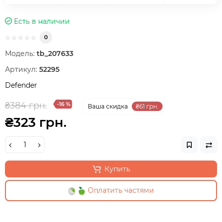
Есть в наличии
0
Модель:
tb_207633
Артикул:
52295
Defender
₴384 грн.
-16 %
Ваша cкидка
₴61 грн.
₴323 грн.
Купить
Оплатить частями