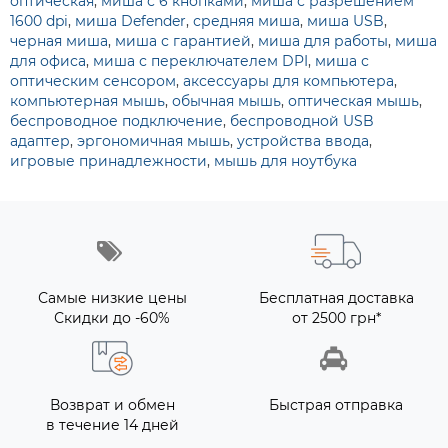
оптическая
,
миша с 6 кнопками
,
миша с разрешением
1600 dpi
,
миша Defender
,
средняя миша
,
миша USB
,
черная миша
,
миша с гарантией
,
миша для работы
,
миша
для офиса
,
миша с переключателем DPI
,
миша с
оптическим сенсором
,
аксессуары для компьютера
,
компьютерная мышь
,
обычная мышь
,
оптическая мышь
,
беспроводное подключение
,
беспроводной USB
адаптер
,
эргономичная мышь
,
устройства ввода
,
игровые принадлежности
,
мышь для ноутбука
Самые низкие цены
Бесплатная доставка
Скидки до -60%
от 2500 грн*
Возврат и обмен
Быстрая отправка
в течение 14 дней