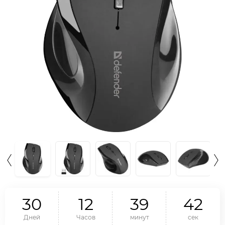
3
0
1
2
3
9
4
1
Дней
Часов
минут
сек