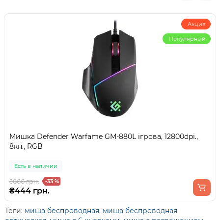
Акция
Популярный
Мишка Defender Warfame GM-880L ігрова, 12800dpi.,
8кн., RGB
Есть в наличии
₴666 грн.
-33 %
₴444 грн.
Теги:
миша беспроводная
,
миша беспроводная