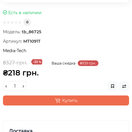
Есть в наличии
0
Модель:
tb_86725
Артикул:
MT1091T
Media-Tech
₴327 грн.
-33 %
Ваша cкидка
₴109 грн.
₴218 грн.
Купить
Доставка