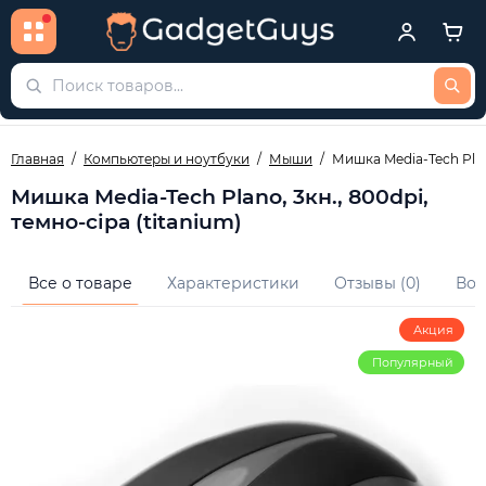
Главная
Компьютеры и ноутбуки
Мыши
Мишка Media-Tech Plano
Мишка Media-Tech Plano, 3кн., 800dpi,
темно-сіра (titanium)
Все о товаре
Характеристики
Отзывы (0)
Воп
Акция
Популярный