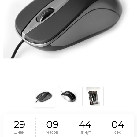
2
9
0
9
4
4
0
3
Дней
Часов
минут
сек