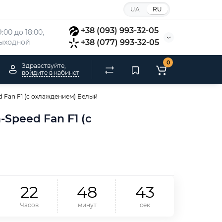
UA
RU
+38 (093) 993-32-05
:00 до 18:00, 
 выходной
+38 (077) 993-32-05
0
Здравствуйте,
войдите в кабинет
 Fan F1 (с охлаждением) Белый
Speed Fan F1 (с
2
2
4
8
4
2
Часов
минут
сек