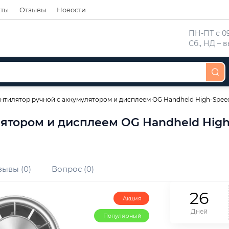
кты
Отзывы
Новости
 ПН-ПТ с 09
 Сб., НД –
нтилятор ручной с аккумулятором и дисплеем OG Handheld High-Speed
ятором и дисплеем OG Handheld High-
зывы (0)
Вопрос (0)
2
6
Акция
Дней
Популярный