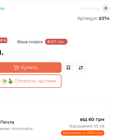
ии
0
Артикул:
6374
30 %
Ваша cкидка
₴367 грн.
.
Купить
Оплатить частями
від 60 грн
 Почта
Відправимо 05.08
ение, почтоматы
Бесплатно от 2500 грн