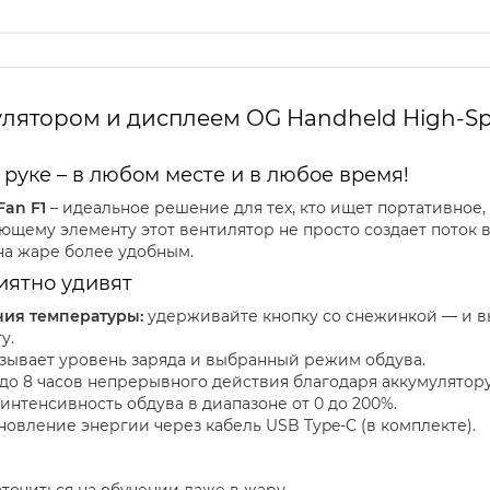
лятором и дисплеем OG Handheld High-Spe
уке – в любом месте и в любое время!
Fan F1
– идеальное решение для тех, кто ищет портативное
щему элементу этот вентилятор не просто создает поток в
на жаре более удобным.
иятно удивят
ия температуры:
удерживайте кнопку со снежинкой — и в
у.
зывает уровень заряда и выбранный режим обдува.
до 8 часов непрерывного действия благодаря аккумулятор
нтенсивность обдува в диапазоне от 0 до 200%.
овление энергии через кабель USB Type-C (в комплекте).
оточиться на обучении даже в жару