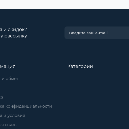
й и скидок?
у рассылку
мация
Категории
 и обмен
ка
ка конфиденциальности
а и условия
я связь