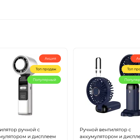
Акция
А
Топ продаж
Топ пр
Популярный
Популя
илятор ручной с
Ручной вентилятор с
мулятором и дисплеем
аккумулятором и диспл