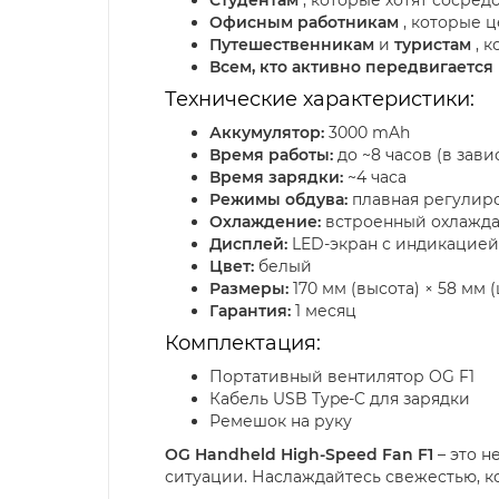
Офисным работникам
, которые ц
Путешественникам
и
туристам
, 
Всем, кто активно передвигается
Технические характеристики:
Аккумулятор:
3000 mAh
Время работы:
до ~8 часов (в зав
Время зарядки:
~4 часа
Режимы обдува:
плавная регулиро
Охлаждение:
встроенный охлажд
Дисплей:
LED-экран с индикацией
Цвет:
белый
Размеры:
170 мм (высота) × 58 мм 
Гарантия:
1 месяц
Комплектация:
Портативный вентилятор OG F1
Кабель USB Type-C для зарядки
Ремешок на руку
OG Handheld High-Speed Fan F1
– это н
ситуации. Наслаждайтесь свежестью, ко