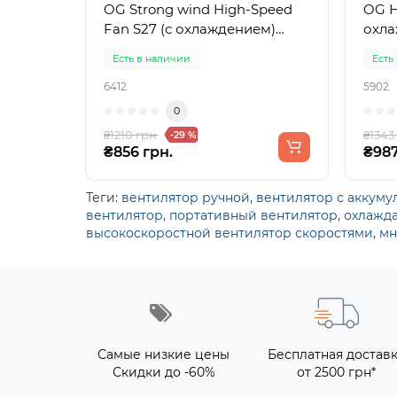
OG Strong wind High-Speed
OG H
Fan S27 (с охлаждением)
охла
Темно-серый
WS)
Есть в наличии
Есть
6412
5902
0
₴1210 грн.
₴1343
-29 %
₴856 грн.
₴987
Теги:
вентилятор ручной
,
вентилятор с аккуму
вентилятор
,
портативный вентилятор
,
охлажд
высокоскоростной вентилятор скоростями
,
мн
Самые низкие цены
Бесплатная достав
Скидки до -60%
от 2500 грн*