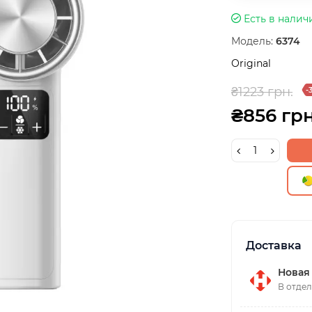
Есть в налич
Модель:
6374
Original
₴1223 грн.
-
₴856 грн
Доставка
Новая
В отдел