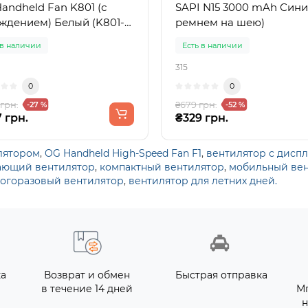
andheld Fan K801 (с
SAPI N15 3000 mAh Сини
ждением) Белый (K801-
ремнем на шею)
 в наличии
Есть в наличии
315
0
0
 грн.
₴679 грн.
-27 %
-52 %
 грн.
₴329 грн.
лятором
,
OG Handheld High-Speed Fan F1
,
вентилятор с дисп
ающий вентилятор
,
компактный вентилятор
,
мобильный ве
огоразовый вентилятор
,
вентилятор для летних дней.
ка
Возврат и обмен
Быстрая отправка
в течение 14 дней
М
н