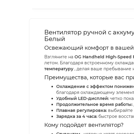
Вентилятор ручной с аккуму
Белый
Освежающий комфорт в вашей р
Взгляните на
OG Handheld High-Speed 
летом. Благодаря встроенному охлаждаю
температуру
, делая ваше пребывание 
Преимущества, которые вас пр
Охлаждение с эффектом понижен
благодаря охлаждающему элемент
Удобный LED-дисплей:
четко пока
Продолжительное время работы:
Плавная регулировка:
выбирайте и
Зарядка за 4 часа:
быстрое восстан
Кому подойдет вентилятор?
Студентам
, которые хотят сосред