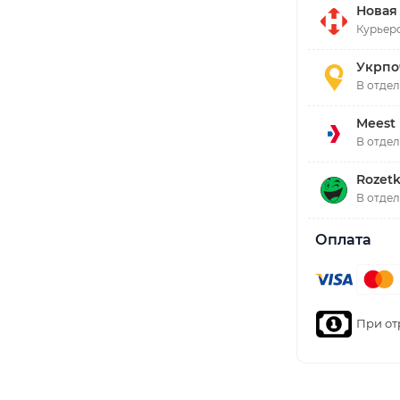
Новая
Курьерс
Укрпо
В отде
Meest
В отде
Rozetk
В отде
Оплата
При от