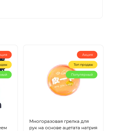
кция
Акция
одаж
Топ продаж
рный
Популярный
Многоразовая грелка для
еем
рук на основе ацетата натрия