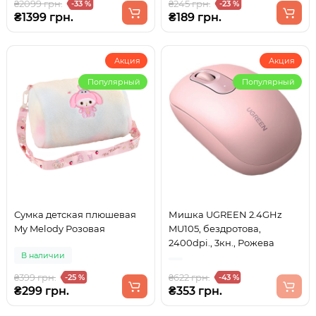
₴2099 грн.
₴245 грн.
-33 %
-23 %
₴1399 грн.
₴189 грн.
Акция
Акция
Популярный
Популярный
Сумка детская плюшевая
Мишка UGREEN 2.4GHz
My Melody Розовая
MU105, бездротова,
2400dpi., 3кн., Рожева
В наличии
₴399 грн.
₴622 грн.
-25 %
-43 %
₴299 грн.
₴353 грн.