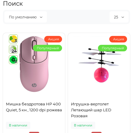
Поиск
По умолчанию
25
Акция
Акция
3
Популярный
Популярный
24
3
Мишка бездротова HP 400
Игрушка-вертолет
Quiet, 5 кн., 1200 dpi рожева
Летающий шар LED
Розовая
В наличии
В наличии