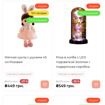
Акция
Акция
Топ продаж
Популярный
Популярный
Мягкая кукла с ушками 45
Роза в колбе с LED
см Розовая
подсветкой Золотая +
подарочная коробка
Немає в наявності
Немає в наявності
₴619 грн.
₴839 грн.
-27 %
-35 %
₴449 грн.
₴549 грн.
Акция
Акция