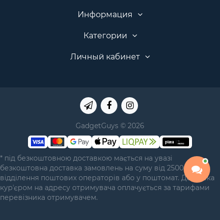
Информация
Категории
Личный кабинет
GadgetGuys © 2026
* під безкоштовною доставкою мається на увазі
безкоштовна доставка замовлень на суму від 2500 грн у
відділення поштових операторів або у поштомат. Доставка
курʼєром на адресу отримувача оплачується за тарифами
перевізника отримувачем.