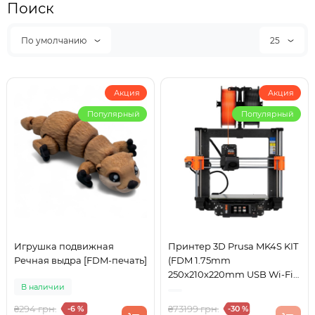
Поиск
По умолчанию
25
Акция
Акция
Популярный
Популярный
Игрушка подвижная
Принтер 3D Prusa MK4S KIT
Речная выдра [FDM-печать]
(FDM 1.75mm
250x210x220mm USB Wi-Fi
В наличии
NFC чорний) DIY kit
₴294 грн.
₴73199 грн.
-6 %
-30 %