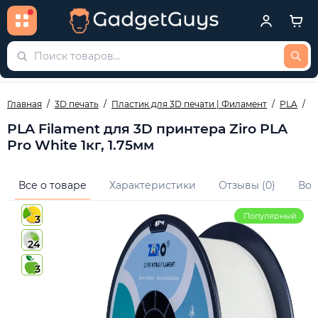
Главная
3D печать
Пластик для 3D печати | Филамент
PLA
P
PLA Filament для 3D принтера Ziro PLA
Pro White 1кг, 1.75мм
Все о товаре
Характеристики
Отзывы (0)
Воп
Популярный
3
24
3