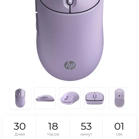
3
0
1
8
5
3
0
0
Дней
Часов
минут
сек