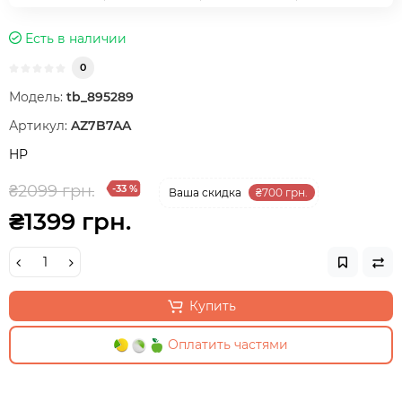
Есть в наличии
0
Модель:
tb_895289
Артикул:
AZ7B7AA
HP
₴2099 грн.
-33 %
Ваша cкидка
₴700 грн.
₴1399 грн.
Купить
Оплатить частями