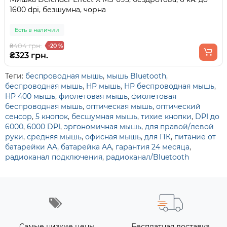
1600 dpi, безшумна, чорна
Есть в наличии
₴404 грн.
-20 %
₴323 грн.
Теги:
беспроводная мышь
,
мышь Bluetooth
,
беспроводная мышь
,
HP мышь
,
HP беспроводная мышь
,
HP 400 мышь
,
фиолетовая мышь
,
фиолетовая
беспроводная мышь
,
оптическая мышь
,
оптический
сенсор
,
5 кнопок
,
бесшумная мышь
,
тихие кнопки
,
DPI до
6000
,
6000 DPI
,
эргономичная мышь
,
для правой/левой
руки
,
средняя мышь
,
офисная мышь
,
для ПК
,
питание от
батарейки AA
,
батарейка AA
,
гарантия 24 месяца
,
радиоканал подключения
,
радиоканал/Bluetooth
Самые низкие цены
Бесплатная доставка