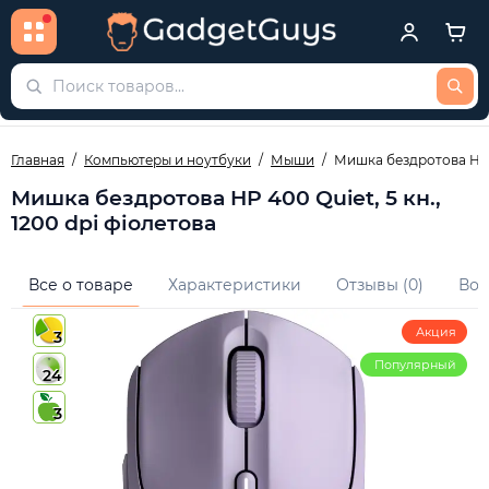
Главная
Компьютеры и ноутбуки
Мыши
Мишка бездротова HP 40
Мишка бездротова HP 400 Quiet, 5 кн.,
1200 dpi фіолетова
Все о товаре
Характеристики
Отзывы (0)
Воп
Акция
3
Популярный
24
3