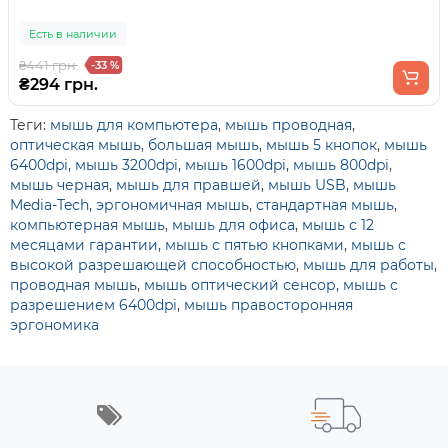
Есть в наличии
₴441 грн.
-33 %
₴294 грн.
Теги:
мышь для компьютера
,
мышь проводная
,
оптическая мышь
,
большая мышь
,
мышь 5 кнопок
,
мышь
6400dpi
,
мышь 3200dpi
,
мышь 1600dpi
,
мышь 800dpi
,
мышь черная
,
мышь для правшей
,
мышь USB
,
мышь
Media-Tech
,
эргономичная мышь
,
стандартная мышь
,
компьютерная мышь
,
мышь для офиса
,
мышь с 12
месяцами гарантии
,
мышь с пятью кнопками
,
мышь с
высокой разрешающей способностью
,
мышь для работы
,
проводная мышь
,
мышь оптический сенсор
,
мышь с
разрешением 6400dpi
,
мышь правосторонняя
эргономика