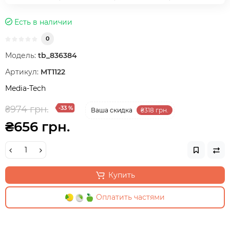
Есть в наличии
0
Модель:
tb_836384
Артикул:
MT1122
Media-Tech
₴974 грн.
-33 %
Ваша cкидка
₴318 грн.
₴656 грн.
Купить
Оплатить частями