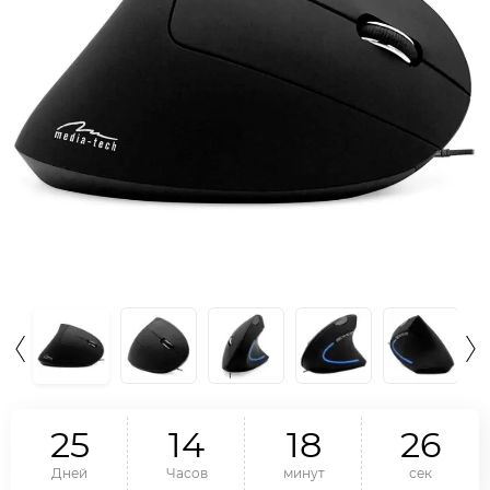
2
5
1
4
1
8
2
5
Дней
Часов
минут
сек