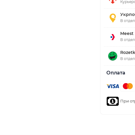
Курьерс
Укрпо
В отде
Meest
В отде
Rozetk
В отде
Оплата
При от