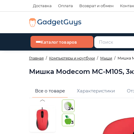
Доставка
Оплата
Возврат и обмен
Конта
Каталог товаров
Главная
Компьютеры и ноутбуки
Мыши
Мишка Mo
Мишка Modecom MC-M10S, 3кн.,
Все о товаре
Характеристики
От
24
3