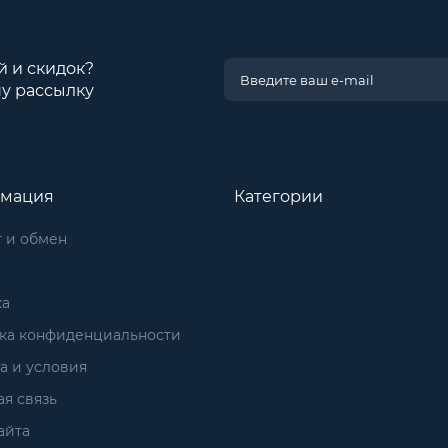
й и скидок?
у рассылку
мация
Категории
 и обмен
ка
ка конфиденциальности
а и условия
я связь
айта