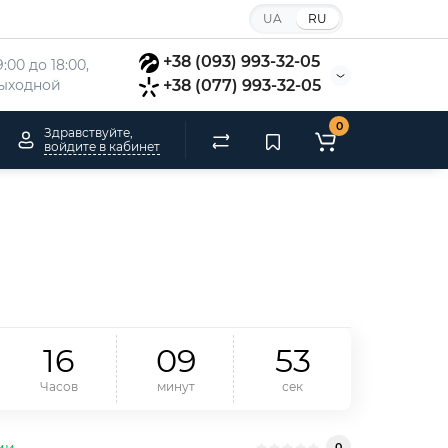
UA
RU
+38 (093) 993-32-05
:00 до 18:00, 
 выходной
+38 (077) 993-32-05
0
Здравствуйте,
войдите в кабинет
1
6
0
9
5
2
Часов
минут
сек
ии
0