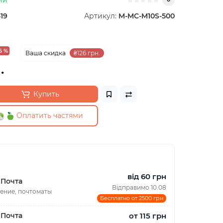
19
Артикул:
M-MC-M10S-500
6 %
Ваша cкидка
₴126 грн.
.
Купить
Оплатить частями
від 60 грн
 Почта
Відправимо 10.08
ение, почтоматы
Бесплатно от 2500 грн
от 115 грн
 Почта