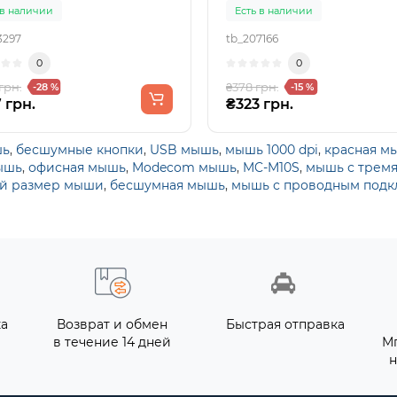
 в наличии
Есть в наличии
3297
tb_207166
0
0
грн.
₴378 грн.
-28 %
-15 %
 грн.
₴323 грн.
шь
,
бесшумные кнопки
,
USB мышь
,
мышь 1000 dpi
,
красная м
ышь
,
офисная мышь
,
Modecom мышь
,
MC-M10S
,
мышь с тремя
й размер мыши
,
бесшумная мышь
,
мышь с проводным под
ка
Возврат и обмен
Быстрая отправка
в течение 14 дней
М
н