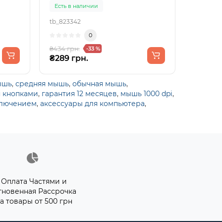
Есть в наличии
tb_823342
0
₴434 грн.
-33 %
₴289 грн.
ышь
,
средняя мышь
,
обычная мышь
,
 кнопками
,
гарантия 12 месяцев
,
мышь 1000 dpi
,
ключением
,
аксессуары для компьютера
,
Оплата Частями и
гновенная Рассрочка
а товары от 500 грн