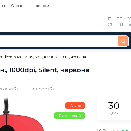
кты
Отзывы
Новости
 ПН-ПТ с 09
 Сб., НД –
decom MC-M10S, 3кн., 1000dpi, Silent, червона
 1000dpi, Silent, червона
зывы (0)
Вопрос (0)
3
0
Акция
Дней
Популярный
Есть в налич