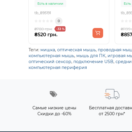
Есть в наличии
Есть
tb_895191
tb_89
0
₴780 грн.
₴1199 
-33 %
₴520 грн.
₴857
Теги:
мишка
,
оптическая мышь
,
проводная мы
компьютерная мышь
,
мышь для ПК
,
игровая м
оптический сенсор
,
подключение USB
,
средни
компьютерная периферия
Самые низкие цены
Бесплатная достав
Скидки до -60%
от 2500 грн*