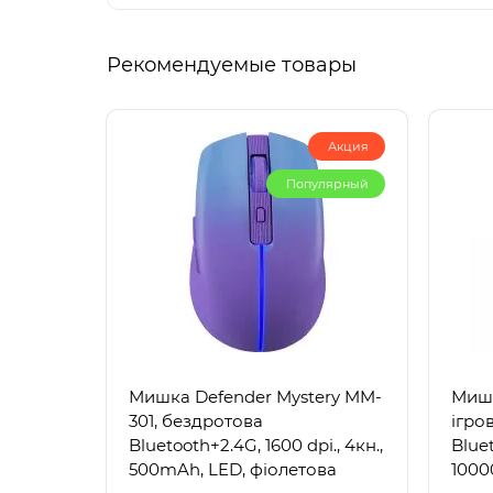
Рекомендуемые товары
Акция
Популярный
Мишка Defender Mystery MM-
Мишк
301, бездротова
ігро
Bluetooth+2.4G, 1600 dpi., 4кн.,
Blue
500mAh, LED, фіолетова
1000