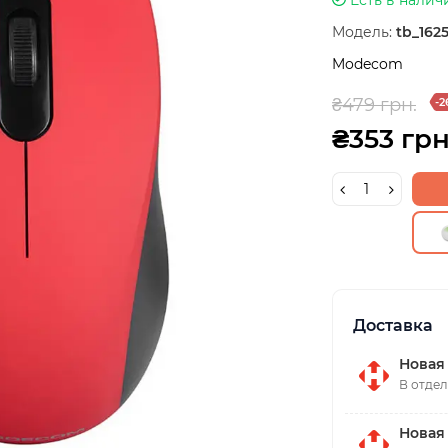
Модель:
tb_1625
Modecom
₴479 грн.
-2
₴353 грн
Доставка
Новая
В отдел
Новая