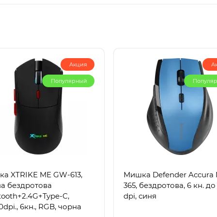
Акция
А
Популярный
Популя
а XTRIKE ME GW-613,
Мишка Defender Accura
ва бездротова
365, бездротова, 6 кн. до
tooth+2.4G+Type-C,
dpi, синя
0dpi., 6кн., RGB, чорна