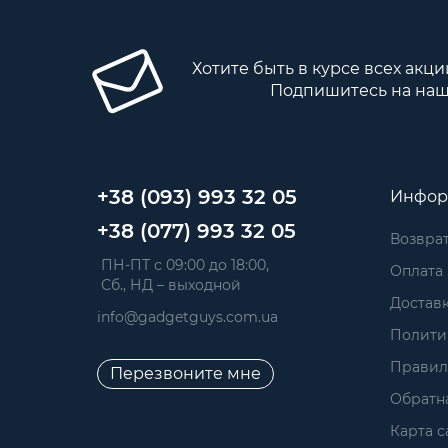
Хотите быть в курсе всех акци
Подпишитесь на наш
+38 (093) 993 32 05
Инфор
+38 (077) 993 32 05
Возврат
 ПН-ПТ с 09:00 до 18:00, 
Оплата
 Сб., НД – выходной
Достав
info@gadgetguys.com.ua
Полити
Правил
Перезвоните мне
Обратна
Карта с