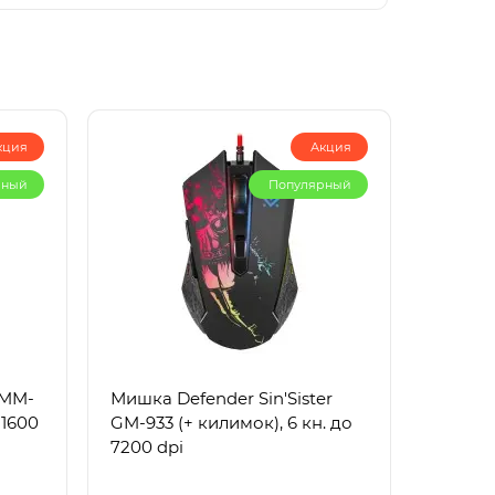
кция
Акция
рный
Популярный
 MM-
Мишка Defender Sin'Sister
 1600
GM-933 (+ килимок), 6 кн. до
7200 dpi