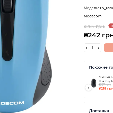
Модель:
tb_1221
Modecom
₴284 грн.
-1
₴242 грн
Похожие т
Мишка LogicConcept LM-
11, 3 кн.,
₴327 грн.
‹
₴218 грн
Доставка