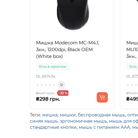
Мишка Modecom MC-M4.1,
Миш
3кн., 1200dpi, Black OEM
MU10
(White box)
3кн.
Есть в наличии
Есть
tb_867434
tb_87
0
₴447 грн.
₴749 
-33 %
₴298 грн.
₴499
Теги:
мишка
,
мишки
,
беспроводная мышь
,
опти
синяя мышь
,
эргономичная мышь
,
мышь для о
стандартные кнопки
,
мышь с питанием AAA
,
мы