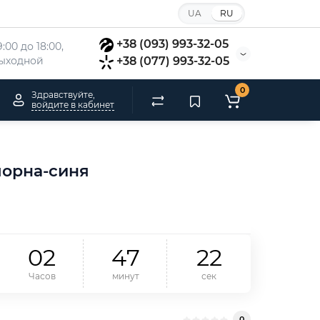
UA
RU
+38 (093) 993-32-05
:00 до 18:00, 
 выходной
+38 (077) 993-32-05
0
Здравствуйте,
войдите в кабинет
чорна-синя
0
2
4
7
2
1
Часов
минут
сек
0