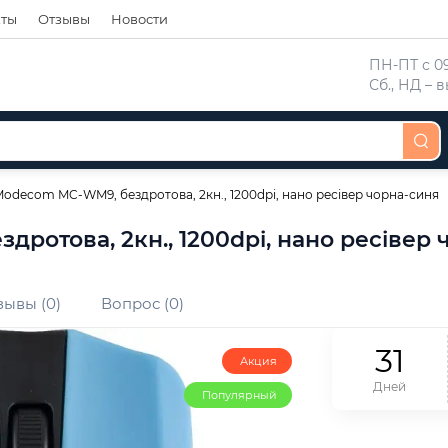
кты
Отзывы
Новости
 ПН-ПТ с 09
 Сб., НД –
decom MC-WM9, бездротова, 2кн., 1200dpi, нано ресівер чорна-синя
отова, 2кн., 1200dpi, нано ресівер 
зывы (0)
Вопрос (0)
3
1
Акция
Дней
Популярный