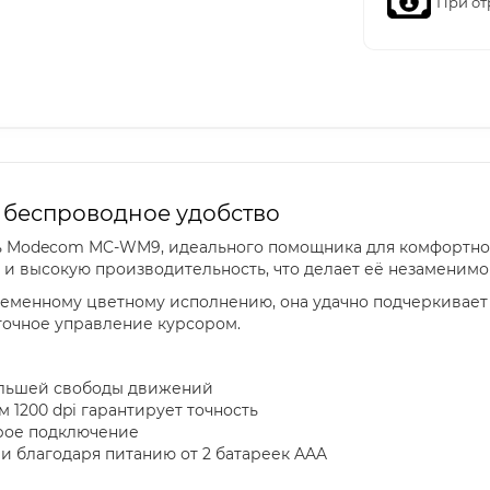
При от
беспроводное удобство
 Modecom MC-WM9, идеального помощника для комфортной
 и высокую производительность, что делает её незаменимо
еменному цветному исполнению, она удачно подчеркивает 
 точное управление курсором.
ольшей свободы движений
 1200 dpi гарантирует точность
рое подключение
 благодаря питанию от 2 батареек AAA