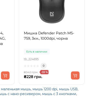
4,
Мишка Defender Patch MS-
4G,
759, 3кн., 1000dpi, чорна
на
Есть в наличии
tb_224695
0
₴342 грн.
-33 %
₴228 грн.
,
маленькая мышь
,
мышь 1200 dpi
,
мышь USB
,
ышь с нано-ресивером
,
мышь с 3 кнопками
,