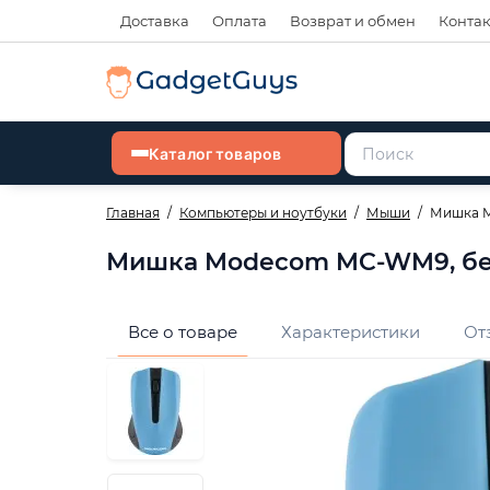
Доставка
Оплата
Возврат и обмен
Конта
Каталог товаров
Главная
Компьютеры и ноутбуки
Мыши
Мишка Mo
Мишка Modecom MC-WM9, бездр
Все о товаре
Характеристики
От