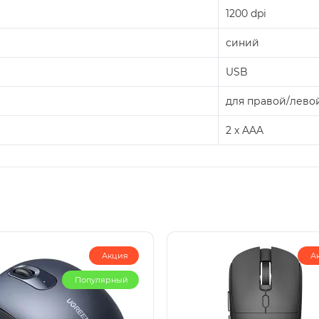
1200 dpi
синий
USB
для правой/лево
2 x AAA
Акция
А
Популярный