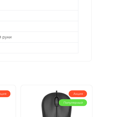
й руки
кция
Акция
Популярный