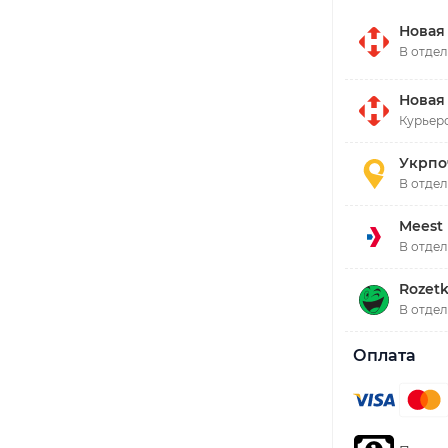
Новая
В отдел
Новая
Курьерс
Укрпо
В отде
Meest
В отде
Rozetk
В отде
Оплата