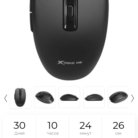
3
0
1
0
2
4
2
5
Дней
Часов
минут
сек