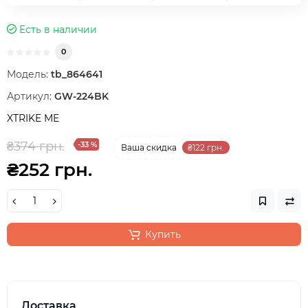
Есть в наличии
0
Модель:
tb_864641
Артикул:
GW-224BK
XTRIKE ME
₴374 грн.
-33 %
Ваша cкидка
₴122 грн.
₴252 грн.
Купить
Доставка