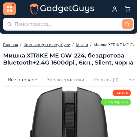
Главная
Компьютеры и ноутбуки
Мыши
Мишка XTRIKE ME GW-22
Мишка XTRIKE ME GW-224, бездротова
Bluetooth+2.4G 1600dpi., 6кн., Silent, чорна
Все о товаре
Характеристики
Отзывы (0)
Воп
Акция
Популярный