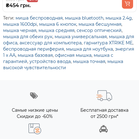
₴454 грн.
Теги:
миша беспроводная
,
мышка bluetooth
,
мышка 2.4g
,
мышка 1600dpi
,
мышка 6 кнопок
,
мышка бесшумная
,
мышка черная
,
мышка средняя
,
сенсор оптический
,
мышка для обеих рук
,
мышка универсальная
,
мышка для
офиса
,
аксессуар для компьютера
,
гарнитура XTRIKE ME
,
беспроводная периферия
,
мышка для ноутбука
,
энергия
1 x AA
,
мышка базовая
,
офисная мышка
,
мышка с
гарантией
,
устройство ввода
,
мышка точная
,
мышка
высокой чувствительности
Самые низкие цены
Бесплатная доставка
Скидки до -60%
от 2500 грн*