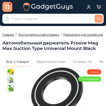
Главная
Инструменты и автотовары
Держатели для телефонов
Автомобильный держатель Proove Mag
Max Suction Type Universal Mount Black
Все о товаре
Характеристики
Отзывы (0)
Воп
Акция
3
Популярный
24
3