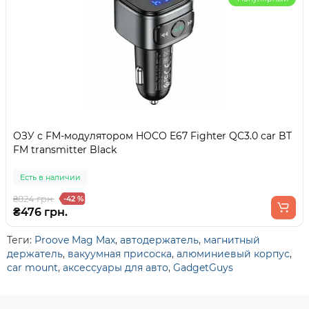
ОЗУ с FM-модулятором HOCO E67 Fighter QC3.0 car BT
FM transmitter Black
Есть в наличии
₴824 грн.
-42 %
₴476 грн.
Теги:
Proove Mag Max
,
автодержатель
,
магнитный
держатель
,
вакуумная присоска
,
алюминиевый корпус
,
car mount
,
аксессуары для авто
,
GadgetGuys