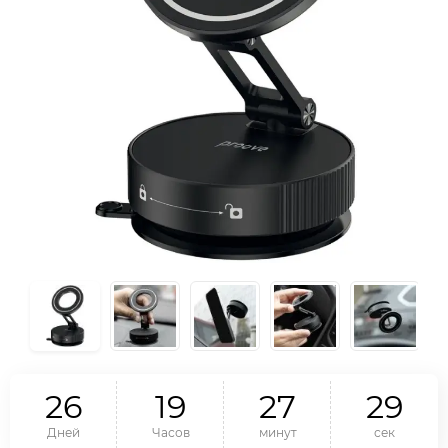
2
6
1
9
2
7
2
8
Дней
Часов
минут
сек