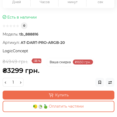
Дней
Часов
минут
сек
Есть в наличии
0
Модель:
tb_888816
Артикул:
AT-DART-PRO-ARGB-20
LogicConcept
₴4949 грн.
-33 %
Ваша cкидка
₴1650 грн.
₴3299 грн.
Купить
Оплатить частями