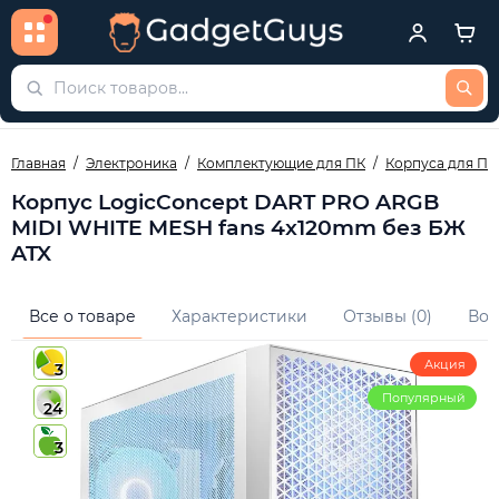
Главная
Электроника
Комплектующие для ПК
Корпуса для ПК
Корпус LogicConcept DART PRO ARGB
MIDI WHITE MESH fans 4x120mm без БЖ
ATX
Все о товаре
Характеристики
Отзывы (0)
Воп
Акция
3
Популярный
24
3