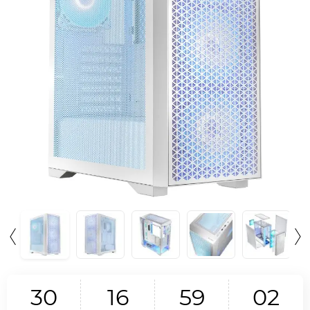
3
0
1
6
5
9
0
1