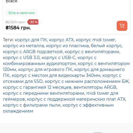
Black
Есть в наличии
₴2369 грн.
-33 %
₴1584 грн.
Теги:
корпус для ПК
,
корпус ATX
,
корпус midi tower
,
корпус из металла
,
корпус из пластика
,
белый корпус
,
корпус с ARGB подсветкой
,
корпус с вентиляторами
,
корпус с USB 3.0
,
корпус с USB-C
,
корпус с
комбинированным аудиопортом
,
корпус с вентилятором
120мм
,
корпус для игрового ПК
,
корпус для домашнего
ПК
,
корпус с местом для видеокарты 340мм
,
корпус с
отсеками для SSD
,
корпус с нижним расположением БЖ
,
корпус с гарантией 12 месяцев
,
вентиляторы ARGB
,
корпус с передними вентиляторами
,
midi tower для
геймеров
,
корпус с поддержкой материнских плат ATX
,
корпус с фильтрами пыли
,
корпус с эффективным
охлаждением