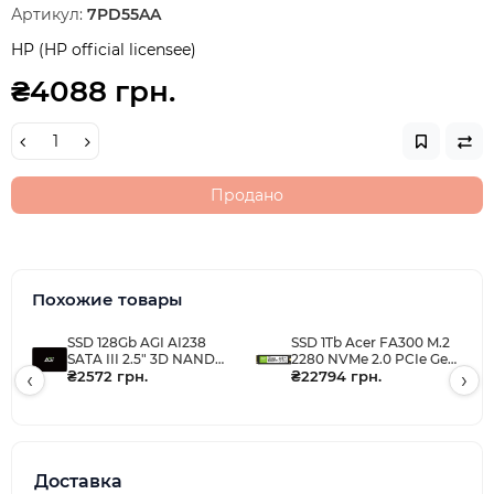
Артикул:
7PD55AA
HP (HP official licensee)
₴4088 грн.
Продано
Похожие товары
SSD 128Gb AGI AI238
SSD 1Tb Acer FA300 M.2
SATA III 2.5" 3D NAND
2280 NVMe 2.0 PCIe Gen
‹
QLC, Retail
₴2572 грн.
5x4 3D NAND, Retail
₴22794 грн.
›
Доставка