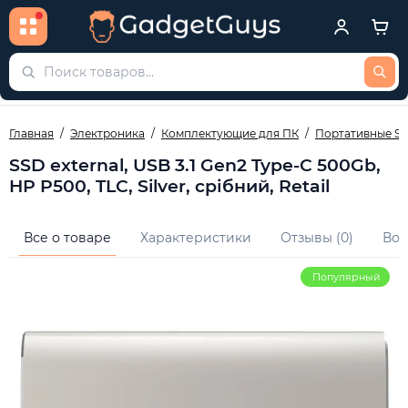
Главная
Электроника
Комплектующие для ПК
Портативные S
SSD external, USB 3.1 Gen2 Type-C 500Gb,
HP P500, TLC, Silver, срібний, Retail
Все о товаре
Характеристики
Отзывы (0)
Воп
Популярный