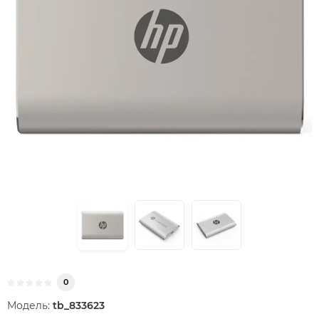
0
Модель:
tb_833623