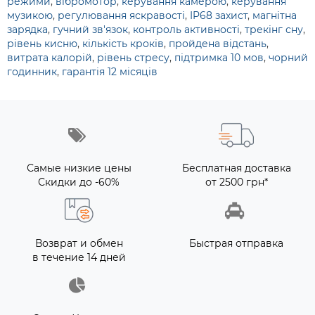
режими
,
вібромотор
,
керування камерою
,
керування
музикою
,
регулювання яскравості
,
IP68 захист
,
магнітна
зарядка
,
гучний зв'язок
,
контроль активності
,
трекінг сну
,
рівень кисню
,
кількість кроків
,
пройдена відстань
,
витрата калорій
,
рівень стресу
,
підтримка 10 мов
,
чорний
годинник
,
гарантія 12 місяців
Самые низкие цены
Бесплатная доставка
Скидки до -60%
от 2500 грн*
Возврат и обмен
Быстрая отправка
в течение 14 дней