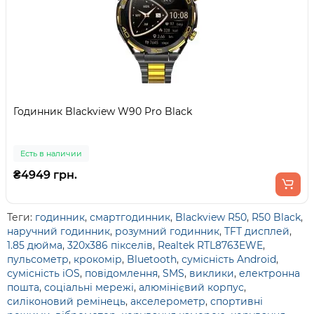
Годинник Blackview W90 Pro Black
Есть в наличии
₴4949 грн.
Теги:
годинник
,
смартгодинник
,
Blackview R50
,
R50 Black
,
наручний годинник
,
розумний годинник
,
TFT дисплей
,
1.85 дюйма
,
320x386 пікселів
,
Realtek RTL8763EWE
,
пульсометр
,
крокомір
,
Bluetooth
,
сумісність Android
,
сумісність iOS
,
повідомлення
,
SMS
,
виклики
,
електронна
пошта
,
соціальні мережі
,
алюмінієвий корпус
,
силіконовий ремінець
,
акселерометр
,
спортивні