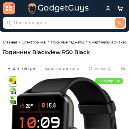
Главная
Электроника
Носимые гаджеты
Смарт часы и фитнес 
Годинник Blackview R50 Black
Все о товаре
Характеристики
Отзывы (0)
Воп
Популярный
3
24
3