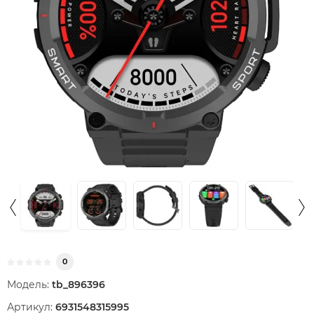
0
Модель:
tb_896396
Артикул:
6931548315995