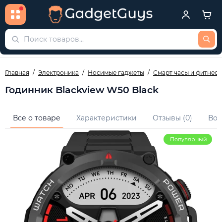
Главная
Электроника
Носимые гаджеты
Смарт часы и фитнес 
Годинник Blackview W50 Black
Все о товаре
Характеристики
Отзывы (0)
Воп
Популярный