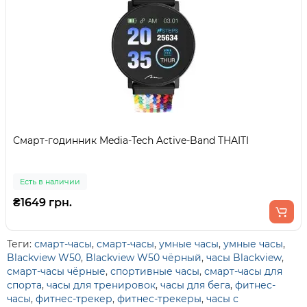
Смарт-годинник Media-Tech Active-Band THAITI
Есть в наличии
₴1649 грн.
Теги:
смарт-часы
,
смарт-часы
,
умные часы
,
умные часы
,
Blackview W50
,
Blackview W50 чёрный
,
часы Blackview
,
смарт-часы чёрные
,
спортивные часы
,
смарт-часы для
спорта
,
часы для тренировок
,
часы для бега
,
фитнес-
часы
,
фитнес-трекер
,
фитнес-трекеры
,
часы с