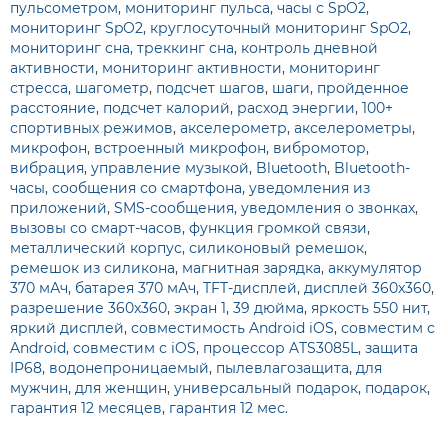
пульсометром
,
мониторинг пульса
,
часы с SpO2
,
мониторинг SpO2
,
круглосуточный мониторинг SpO2
,
мониторинг сна
,
треккинг сна
,
контроль дневной
активности
,
мониторинг активности
,
мониторинг
стресса
,
шагометр
,
подсчет шагов
,
шаги
,
пройденное
расстояние
,
подсчет калорий
,
расход энергии
,
100+
спортивных режимов
,
акселерометр
,
акселерометры
,
микрофон
,
встроенный микрофон
,
вибромотор
,
вибрация
,
управление музыкой
,
Bluetooth
,
Bluetooth-
часы
,
сообщения со смартфона
,
уведомления из
приложений
,
SMS-сообщения
,
уведомления о звонках
,
вызовы со смарт-часов
,
функция громкой связи
,
металлический корпус
,
силиконовый ремешок
,
ремешок из силикона
,
магнитная зарядка
,
аккумулятор
370 мАч
,
батарея 370 мАч
,
TFT-дисплей
,
дисплей 360x360
,
разрешение 360x360
,
экран 1
,
39 дюйма
,
яркость 550 нит
,
яркий дисплей
,
совместимость Android iOS
,
совместим с
Android
,
совместим с iOS
,
процессор ATS3085L
,
защита
IP68
,
водонепроницаемый
,
пылевлагозащита
,
для
мужчин
,
для женщин
,
универсальный подарок
,
подарок
,
гарантия 12 месяцев
,
гарантия 12 мес.