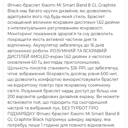
Фітнес-браслет Xiaomi Mi Smart Band 8 GL Graphite
Black має багато крутих дизайнів, які дозволяють
адаптувати його під будь-який стиль. Браслет
оснащений великим яскравим дисплеєм 1,62 дюйми
з інтелектуальним регулюванням яскравості.
Моніторинг показників здоров’я та сну дозволить
покращити якість активної частини дня та
відпочинку. Акумулятор забезпечує до 16 днів
автономної роботи. РОЗУМНИЙ ТА ЯСКРАВИЙ
ДИСПЛЕЙ AMOLED-екран 1,62 дюйми з частотою
оновлення 60 Гц виглядає приголомшливо.
Щільність пікселів становить 326 PPI, що забезпечує
чітке зображення. Яскравість досягає рівня 600 нит,
що дозволить комфортно використовувати браслет
на відкритому повітрі при яскравому сонячному
світлі. Розумний браслет надає доступ до більш ніж
200 варіантів цифрових дизайнів екрану. Ви можете
встановити той, що підходить під сьогоднішній
настрій та вибраний лук. БЕЗ ТУРБОТ ПРО
ПІДЗАРЯДКУ Фітнес-браслет Xiaomi Mi Smart Band 8
GL Graphite Black підтримує швидку зарядку, яка
потребує лише 1 години для повного відновлення.