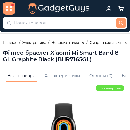
Главная
Электроника
Носимые гаджеты
Смарт часы и фитнес 
Фітнес-браслет Xiaomi Mi Smart Band 8
GL Graphite Black (BHR7165GL)
Все о товаре
Характеристики
Отзывы (0)
Воп
Популярный