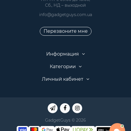
 Сб., НД – выходной
info@gadgetguys.com.ua
Перезвоните мне
Информация
Категории
Личный кабинет
GadgetGuys © 2026