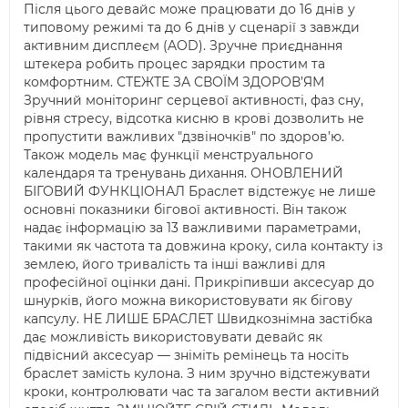
Після цього девайс може працювати до 16 днів у
типовому режимі та до 6 днів у сценарії з завжди
активним дисплеєм (AOD). Зручне приєднання
штекера робить процес зарядки простим та
комфортним. СТЕЖТЕ ЗА СВОЇМ ЗДОРОВ’ЯМ
Зручний моніторинг серцевої активності, фаз сну,
рівня стресу, відсотка кисню в крові дозволить не
пропустити важливих "дзвіночків" по здоров’ю.
Також модель має функції менструального
календаря та тренувань дихання. ОНОВЛЕНИЙ
БІГОВИЙ ФУНКЦІОНАЛ Браслет відстежує не лише
основні показники бігової активності. Він також
надає інформацію за 13 важливими параметрами,
такими як частота та довжина кроку, сила контакту із
землею, його тривалість та інші важливі для
професійної оцінки дані. Прикріпивши аксесуар до
шнурків, його можна використовувати як бігову
капсулу. НЕ ЛИШЕ БРАСЛЕТ Швидкознімна застібка
дає можливість використовувати девайс як
підвісний аксесуар — зніміть ремінець та носіть
браслет замість кулона. З ним зручно відстежувати
кроки, контролювати час та загалом вести активний