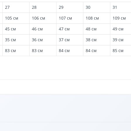
27
28
29
30
31
105 см
106 см
107 см
108 см
109 см
45 см
46 см
47 см
48 см
49 см
35 см
36 см
37 см
38 см
39 см
83 см
83 см
84 см
84 см
85 см
ани: 98% хлопок и 2% эластан. Это обеспечивает комфортную