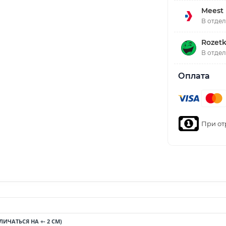
Meest
В отде
Rozetk
В отде
Оплата
При от
ИЧАТЬСЯ НА +- 2 СМ)