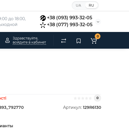
UA
RU
+38 (093) 993-32-05
:00 до 18:00, 
 выходной
+38 (077) 993-32-05
0
Здравствуйте,
войдите в кабинет
сті
0
893_792770
Артикул:
129R6130
рианты