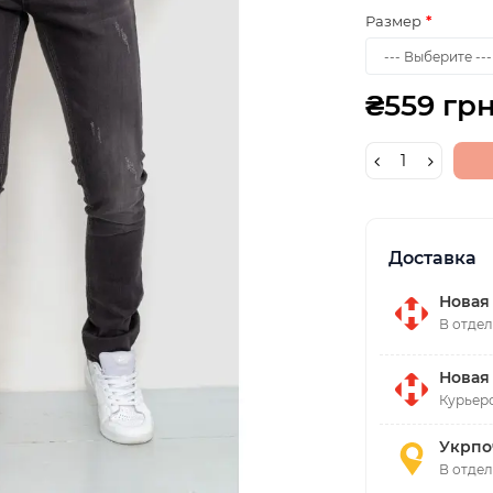
Размер
₴559 грн
Доставка
Новая
В отдел
Новая
Курьерс
Укрпо
В отде