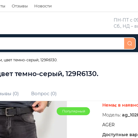
кты
Отзывы
Новости
 ПН-ПТ с 09
 Сб., НД –
 цвет темно-серый, 129R6130.
ет темно-серый, 129R6130.
зывы (0)
Вопрос (0)
Немає в наявно
Популярный
Модель:
ag_102
AGER
Доступные ва