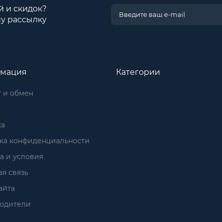
й и скидок?
у рассылку
мация
Категории
 и обмен
ка
ка конфиденциальности
а и условия
я связь
айта
одители