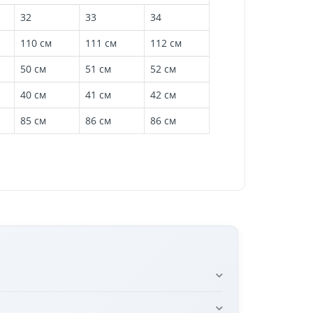
32
33
34
110 см
111 см
112 см
50 см
51 см
52 см
40 см
41 см
42 см
85 см
86 см
86 см
 посадку и свободу движений.