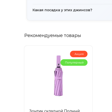
Да, джинсы продаются в комплекте с ремне
Какая посадка у этих джинсов?
Джинсы имеют среднюю посадку, модель а
Рекомендуемые товары
Акция
Популярный
Зонтик складной Полный