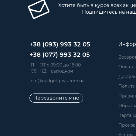
Хотите быть в курсе всех акци
Подпишитесь на наш
+38 (093) 993 32 05
Инфор
+38 (077) 993 32 05
Возврат
 ПН-ПТ с 09:00 до 18:00, 
Оплата
 Сб., НД – выходной
Достав
info@gadgetguys.com.ua
Полити
Правил
Перезвоните мне
Обратна
Карта с
Произв
Акции