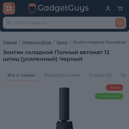
Главная
Одежда и обувь
Зонты
Зонтик складной Полный авто
Зонтик складной Полный автомат 12
шпиц (усиленный) Черный
Все о товаре
Характеристики
Отзывы (0)
Воп
Акция
Популярный