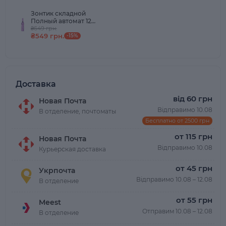
Зонтик складной
Полный автомат 12
шпиц Фиолетова
₴649 грн.
₴549 грн.
-15%
Доставка
від 60 грн
Новая Почта
Відправимо 10.08
В отделение, почтоматы
Бесплатно от 2500 грн
от 115 грн
Новая Почта
Відправимо 10.08
Курьерская доставка
от 45 грн
Укрпочта
Відправимо 10.08 – 12.08
В отделение
от 55 грн
Meest
Отправим 10.08 – 12.08
В отделение