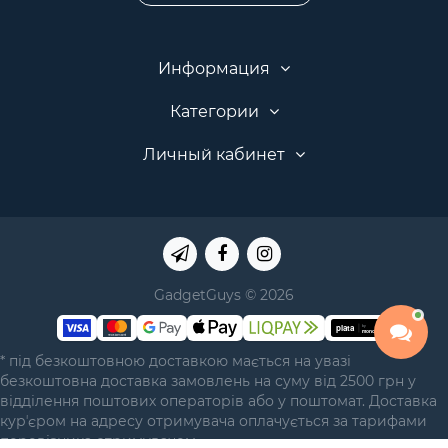
Информация
Категории
Личный кабинет
GadgetGuys © 2026
* під безкоштовною доставкою мається на увазі
безкоштовна доставка замовлень на суму від 2500 грн у
відділення поштових операторів або у поштомат. Доставка
курʼєром на адресу отримувача оплачується за тарифами
перевізника отримувачем.