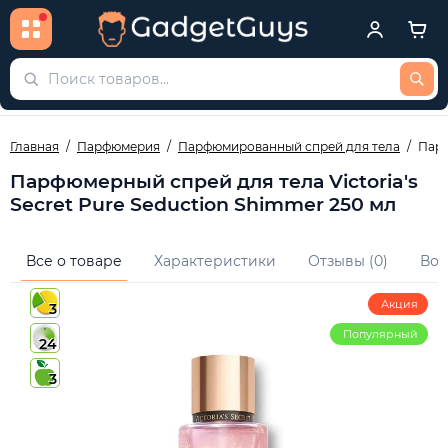
Главная
Парфюмерия
Парфюмированный спрей для тела
Парф
Парфюмерный спрей для тела Victoria's
Secret Pure Seduction Shimmer 250 мл
Все о товаре
Характеристики
Отзывы (0)
Воп
Акция
3
Популярный
24
3