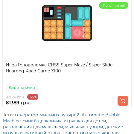
Популярный
Игра Головоломка CHSS Super Maze / Super Slide
Huarong Road Game X100
Есть в наличии
₴2124 грн.
-35 %
₴1389 грн.
Теги:
генератор мыльных пузырей
,
Automatic Bubble
Machine
,
синий дракончик
,
игрушка для детей
,
развлечения для малышей
,
мыльные пузыри
,
детские
игрушки
,
активный отдых
,
генератор пузырьков для