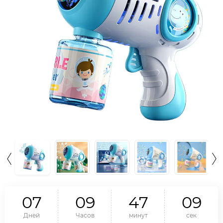
0
7
0
9
4
7
0
8
Дней
Часов
минут
сек