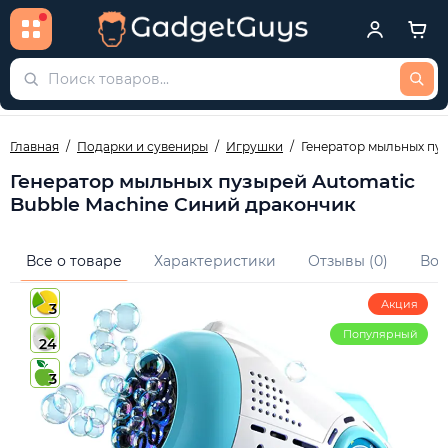
Главная
Подарки и сувениры
Игрушки
Генератор мыльных пуз
Генератор мыльных пузырей Automatic
Bubble Machine Синий дракончик
Все о товаре
Характеристики
Отзывы (0)
Воп
Акция
3
Популярный
24
3