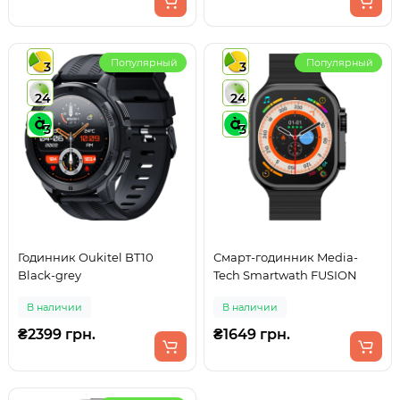
Популярный
Популярный
3
3
24
24
3
3
Годинник Oukitel BT10
Смарт-годинник Media-
Black-grey
Tech Smartwath FUSION
В наличии
В наличии
₴2399 грн.
₴1649 грн.