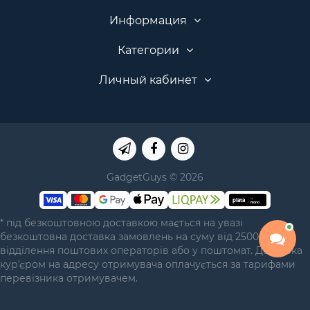
Информация
Категории
Личный кабинет
GadgetGuys © 2026
* під безкоштовною доставкою мається на увазі
безкоштовна доставка замовлень на суму від 2500 грн у
відділення поштових операторів або у поштомат. Доставка
курʼєром на адресу отримувача оплачується за тарифами
перевізника отримувачем.