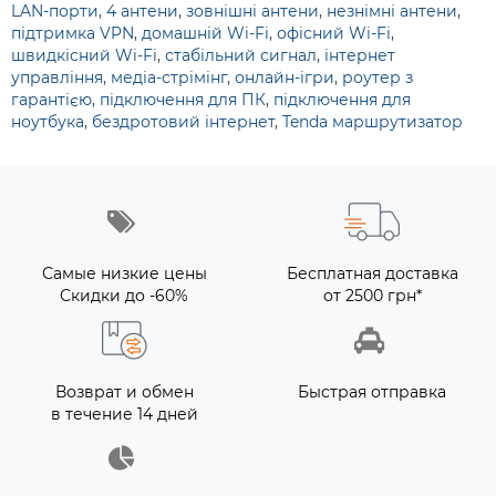
LAN-порти
,
4 антени
,
зовнішні антени
,
незнімні антени
,
підтримка VPN
,
домашній Wi-Fi
,
офісний Wi-Fi
,
швидкісний Wi-Fi
,
стабільний сигнал
,
інтернет
управління
,
медіа-стрімінг
,
онлайн-ігри
,
роутер з
гарантією
,
підключення для ПК
,
підключення для
ноутбука
,
бездротовий інтернет
,
Tenda маршрутизатор
Самые низкие цены
Бесплатная доставка
Скидки до -60%
от 2500 грн*
Возврат и обмен
Быстрая отправка
в течение 14 дней