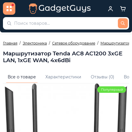
Главная
Электроника
Сетевое оборудование
Маршрутизатор
Маршрутизатор Tenda AC8 AC1200 3xGE
LAN, 1xGE WAN, 4x6dBi
Все о товаре
Характеристики
Отзывы (0)
Воп
Популярный