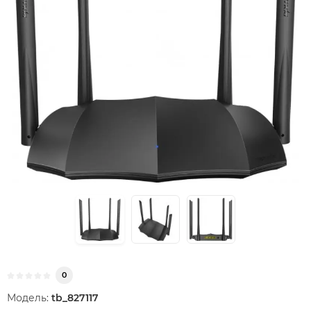
0
Модель:
tb_827117