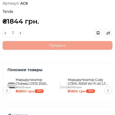
Артикул:
AC8
Tenda
₴1844 грн.
Продано
Похожие товары
Маршрутизатор
Маршрутизатор Cudy
Chateau LTE12 2025
LT300, N300 Wi-Fi 4G LTE
(D53G-5HacD2HnD-
₴13275 грн.
₴2775 грн.
Cat4 Mini Router
‹
›
₴8850 грн.
₴1850 грн.
TC&EG120K-EA)
-33%
-33%