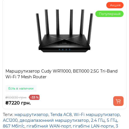
Акция
Популярный
Маршрутизатор Cudy WR11000, BE11000 2.5G Tri-Band
Wi-Fi 7 Mesh Router
Есть в наличии
₴10830 грн.
-33 %
₴7220 грн.
Теги:
маршрутизатор
,
Tenda AC8
,
Wi-Fi маршрутизатор
,
AC1200
,
дводіапазонний маршрутизатор
,
2.4 ГГц
,
5 ГГц
,
867 Мбіт/с
,
гігабітний WAN-порт
,
гігабітні LAN-порти
,
3