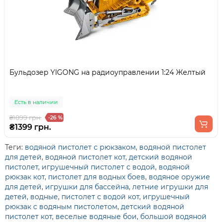
Бульдозер YIGONG на радиоуправлении 1:24 Желтый
Есть в наличии
₴1899 грн.
-26 %
₴1399 грн.
Теги:
водяной пистолет с рюкзаком
,
водяной пистолет
для детей
,
водяной пистолет кот
,
детский водяной
пистолет
,
игрушечный пистолет с водой
,
водяной
рюкзак кот
,
пистолет для водных боев
,
водяное оружие
для детей
,
игрушки для бассейна
,
летние игрушки для
детей
,
водные
,
пистолет с водой кот
,
игрушечный
рюкзак с водяным пистолетом
,
детский водяной
пистолет кот
,
веселые водяные бои
,
большой водяной