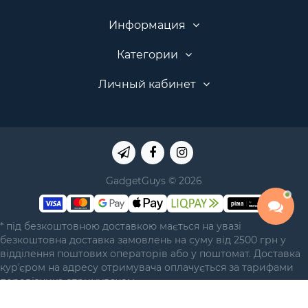
Информация
Категории
Личный кабинет
GadgetGuys © 2026
* під безкоштовною доставкою мається на увазі
безкоштовна доставка замовлень на суму від 2500 грн у
відділення поштових операторів або у поштомат. Доставка
курʼєром на адресу отримувача оплачується за тарифами
перевізника отримувачем.