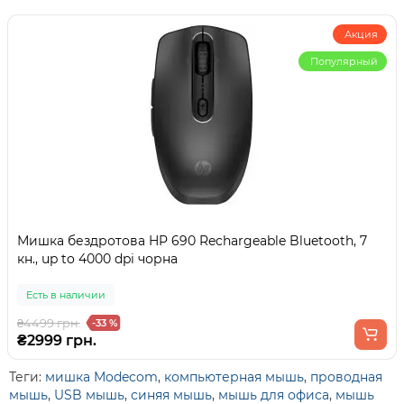
Акция
Популярный
Мишка бездротова HP 690 Rechargeable Bluetooth, 7
кн., up to 4000 dpi чорна
Есть в наличии
₴4499 грн.
-33 %
₴2999 грн.
Теги:
мишка Modecom
,
компьютерная мышь
,
проводная
мышь
,
USB мышь
,
синяя мышь
,
мышь для офиса
,
мышь