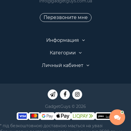
info@gadgetguys.com.ua
Перезвоните мне
Информация
Категории
Личный кабинет
GadgetGuys © 2026
* під безкоштовною доставкою мається на увазі