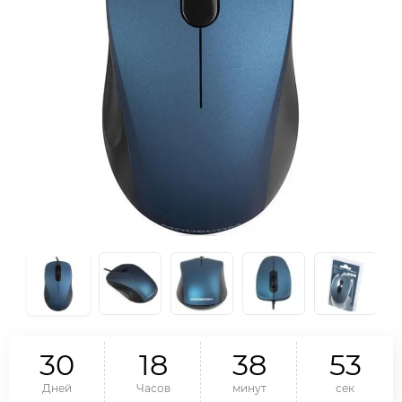
3
0
1
8
3
8
5
2
Дней
Часов
минут
сек