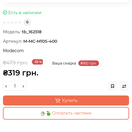
Есть в наличии
0
Модель:
tb_162518
Артикул:
M-MC-M10S-400
Modecom
₴479 грн.
-33 %
Ваша cкидка
₴160 грн.
₴319 грн.
Купить
Оплатить частями