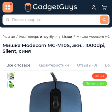
Главная
Компьютеры и ноутбуки
Мыши
Мишка Modecom MC-M10S
Мишка Modecom MC-M10S, 3кн., 1000dpi,
Silent, синя
Все о товаре
Характеристики
Отзывы (0)
Воп
Акция
24
Популярный
3