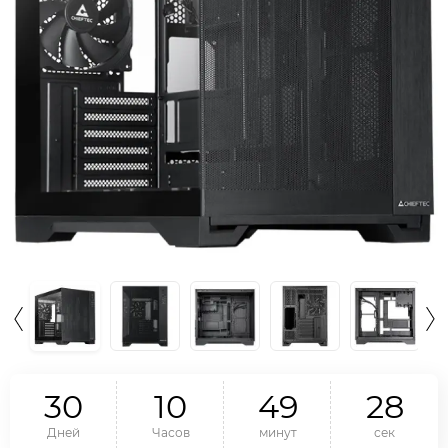
3
0
1
0
4
9
2
7
Дней
Часов
минут
сек