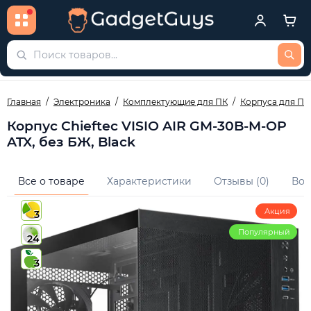
Главная
Электроника
Комплектующие для ПК
Корпуса для ПК
Корпус Chieftec VISIO AIR GM-30B-M-OP
ATX, без БЖ, Black
Все о товаре
Характеристики
Отзывы (0)
Воп
Акция
3
Популярный
24
3