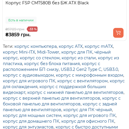
Корпус FSP CMT580B без БЖ ATX Black
Есть в наличии
₴5789 грн.
-33 %
₴3859 грн.
Теги:
корпус компьютера
,
корпус ATX
,
корпус mATX
,
корпус Mini-ITX
,
Midi-Tower
,
корпус для ПК
,
чёрный
корпус
,
корпус со стеклом
,
корпус из стали
,
корпус из
пластика
,
корпус без блока питания
,
корпус с
расположением БП снизу
,
USB3.2 Gen2 Type C
,
USB3.0
,
корпус с аудиовыходом
,
корпус с микрофонным входом
,
корпус для игрового ПК
,
корпус с вентилятором
,
корпус
для охлаждения
,
корпус с поддержкой больших
видеокарт
,
корпус с нижней панелью для вентиляторов
,
корпус с верхней панелью для вентиляторов
,
корпус с
боковой панелью для вентиляторов
,
корпус с задней
панелью для вентиляторов
,
корпус для ПК чёрный
,
корпус для мощных систем
,
корпус для игрового ПК
,
корпус для домашнего ПК
,
корпус для офисного ПК
,
корпус для энтузиастов
,
корпус с быстро доступными