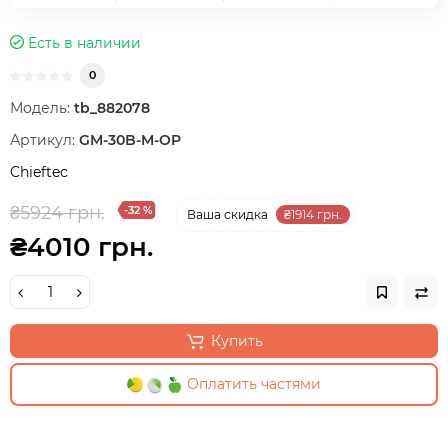
Есть в наличии
0
Модель:
tb_882078
Артикул:
GM-30B-M-OP
Chieftec
₴5924 грн.
-32 %
Ваша cкидка
₴1914 грн.
₴4010 грн.
Купить
Оплатить частями