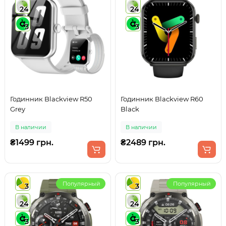
24
24
3
3
Годинник Blackview R50
Годинник Blackview R60
Grey
Black
В наличии
В наличии
₴1499 грн.
₴2489 грн.
Популярный
Популярный
3
3
24
24
3
3