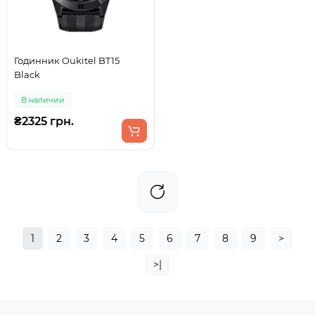
Годинник Oukitel BT15
Black
В наличии
₴2325 грн.
1
2
3
4
5
6
7
8
9
>
>|