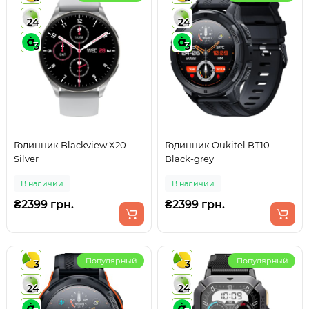
24
24
3
3
Годинник Blackview X20
Годинник Oukitel BT10
Silver
Black-grey
В наличии
В наличии
₴2399 грн.
₴2399 грн.
Популярный
Популярный
3
3
24
24