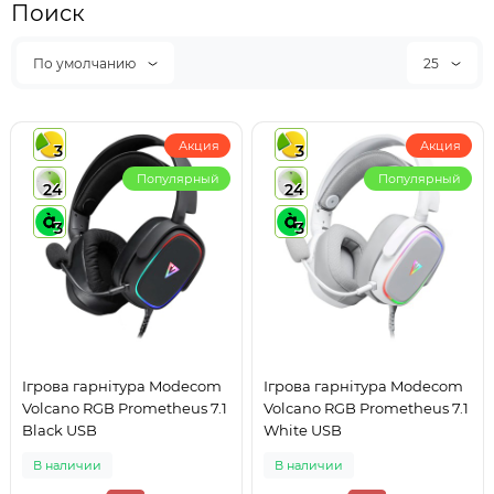
Поиск
По умолчанию
25
Акция
Акция
3
3
Популярный
Популярный
24
24
3
3
Ігрова гарнітура Modecom
Ігрова гарнітура Modecom
Volcano RGB Prometheus 7.1
Volcano RGB Prometheus 7.1
Black USB
White USB
В наличии
В наличии