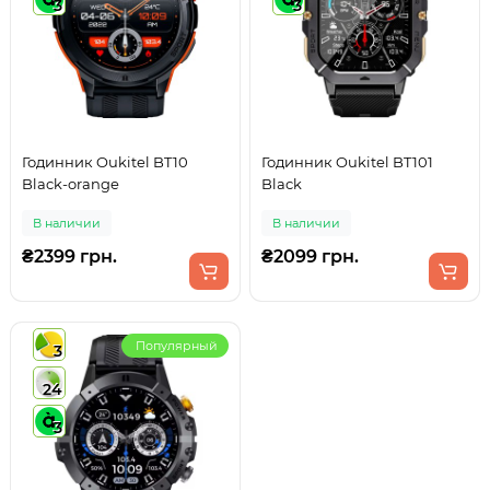
3
3
Годинник Oukitel BT10
Годинник Oukitel BT101
Black-orange
Black
В наличии
В наличии
₴2399 грн.
₴2099 грн.
Популярный
3
24
3