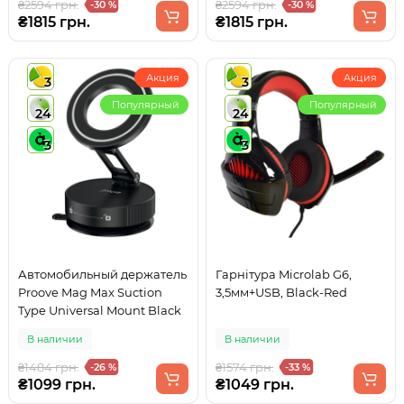
₴2594 грн.
₴2594 грн.
-30 %
-30 %
₴1815 грн.
₴1815 грн.
Акция
Акция
3
3
Популярный
Популярный
24
24
3
3
Автомобильный держатель
Гарнітура Microlab G6,
Proove Mag Max Suction
3,5мм+USB, Black-Red
Type Universal Mount Black
В наличии
В наличии
₴1484 грн.
₴1574 грн.
-26 %
-33 %
₴1099 грн.
₴1049 грн.