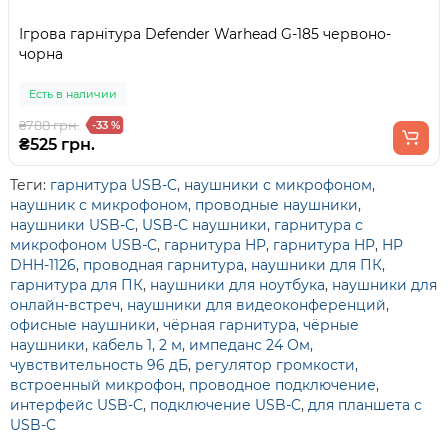
Ігрова гарнітура Defender Warhead G-185 червоно-
чорна
Есть в наличии
₴788 грн.
-33 %
₴525 грн.
Теги:
гарнитура USB-C
,
наушники с микрофоном
,
наушник с микрофоном
,
проводные наушники
,
наушники USB-C
,
USB-C наушники
,
гарнитура с
микрофоном USB-C
,
гарнитура HP
,
гарнитура HP
,
HP
DHH-1126
,
проводная гарнитура
,
наушники для ПК
,
гарнитура для ПК
,
наушники для ноутбука
,
наушники для
онлайн-встреч
,
наушники для видеоконференций
,
офисные наушники
,
чёрная гарнитура
,
чёрные
наушники
,
кабель 1
,
2 м
,
импеданс 24 Ом
,
чувствительность 96 дБ
,
регулятор громкости
,
встроенный микрофон
,
проводное подключение
,
интерфейс USB-C
,
подключение USB-C
,
для планшета с
USB-C