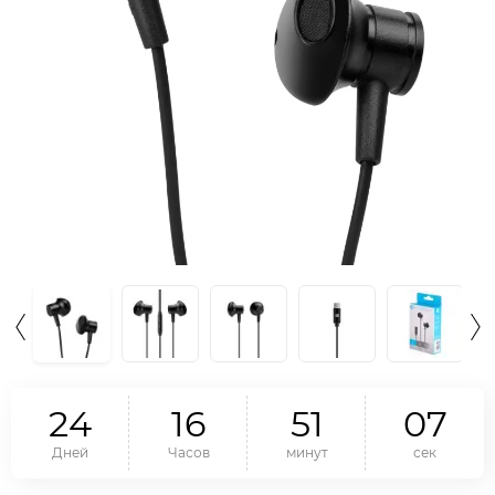
2
4
1
6
5
1
0
6
Дней
Часов
минут
сек