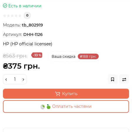
Есть в наличии
0
Модель:
tb_802919
Артикул:
DHH-1126
HP (HP official licensee)
₴563 грн.
-33 %
Ваша cкидка
₴188 грн.
₴375 грн.
Купить
Оплатить частями