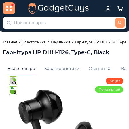
Главная
Электроника
Наушники
Гарнітура HP DHH-1126, Type-C
Гарнітура HP DHH-1126, Type-C, Black
Все о товаре
Характеристики
Отзывы (0)
Воп
Акция
24
Популярный
3