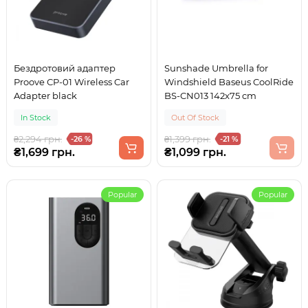
Бездротовий адаптер
Sunshade Umbrella for
Proove СP-01 Wireless Car
Windshield Baseus CoolRide
Adapter black
BS-CN013 142x75 cm
In Stock
Out Of Stock
₴2,294 грн.
₴1,399 грн.
-26 %
-21 %
₴1,699 грн.
₴1,099 грн.
Popular
Popular