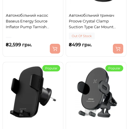
Автомобільний насос
Автомобільний тримач
Baseus Energy Source
Proove Crystal Clamp
Inflator Pump Tarnish
Suction Type Car Mount
tarnish
black
Out Of Stock
₴2,599 грн.
₴499 грн.
Popular
Popular