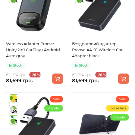
3
3
Wireless Adapter Proove
Бездротовий адаптер
Unity 2in1 CarPlay / Android
Proove AA-01 Wireless Car
Auto gray
Adapter black
In Stock
In Stock
₴2,294 грн.
₴2,294 грн.
-26 %
-26 %
₴1,699 грн.
₴1,699 грн.
Sale
Sale
3
Popular
Top sellers
24
Popular
3