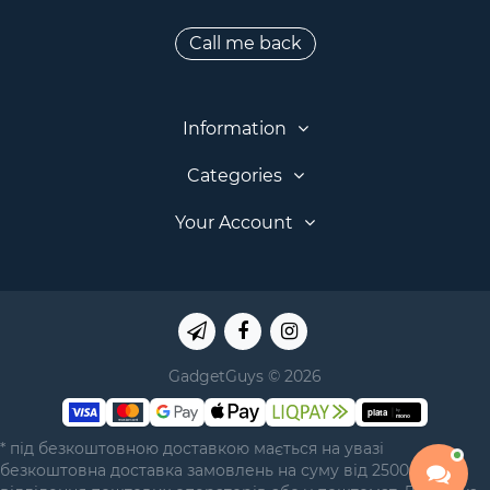
Call me back
Information
Categories
Your Account
GadgetGuys © 2026
* під безкоштовною доставкою мається на увазі
безкоштовна доставка замовлень на суму від 2500 грн у