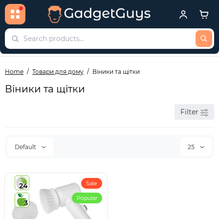
Home
Товари для дому
Віники та щітки
Віники та щітки
Filter
Default
25
Sale
24
Popular
3