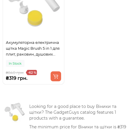
Акумуляторна електрична
щітка Magic Brush 5 in 1 для
плит, раковин, душових
кабін та посуду
In Stock
₴840 грн.
-62 %
₴319 грн.
Looking for a good place to buy Віники та
щітки? The GadgetGuys catalog features 1
products with a guarantee.
The minimum price for Віники та щітки is ₴319