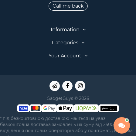
Call me back
Information
Categories
Your Account
GadgetGuys © 2026
* під безкоштовною доставкою мається на увазі
безкоштовна доставка замовлень на суму від 2500 грн у
відділення поштових операторів або у поштомат. Доставка