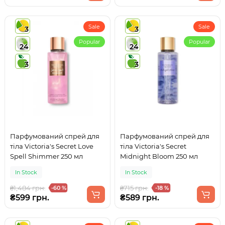
Sale
Sale
3
3
Popular
Popular
24
24
3
3
Парфумований спрей для
Парфумований спрей для
тіла Victoria's Secret Love
тіла Victoria's Secret
Spell Shimmer 250 мл
Midnight Bloom 250 мл
In Stock
In Stock
₴1,484 грн.
₴715 грн.
-60 %
-18 %
₴599 грн.
₴589 грн.