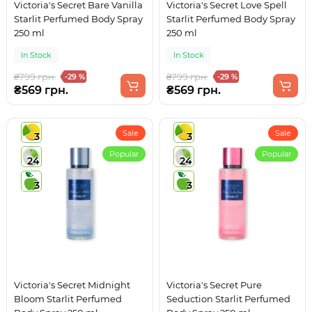
Victoria's Secret Bare Vanilla
Victoria's Secret Love Spell
Starlit Perfumed Body Spray
Starlit Perfumed Body Spray
250 ml
250 ml
In Stock
In Stock
₴799 грн.
₴799 грн.
-29 %
-29 %
₴569 грн.
₴569 грн.
Sale
Sale
3
3
Popular
Popular
24
24
3
3
Victoria's Secret Midnight
Victoria's Secret Pure
Bloom Starlit Perfumed
Seduction Starlit Perfumed