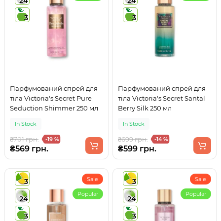
24
24
3
3
Парфумований спрей для
Парфумований спрей для
тіла Victoria's Secret Pure
тіла Victoria's Secret Santal
Seduction Shimmer 250 мл
Berry Silk 250 мл
In Stock
In Stock
₴701 грн.
₴699 грн.
-19 %
-14 %
₴569 грн.
₴599 грн.
Sale
Sale
3
3
Popular
Popular
24
24
3
3