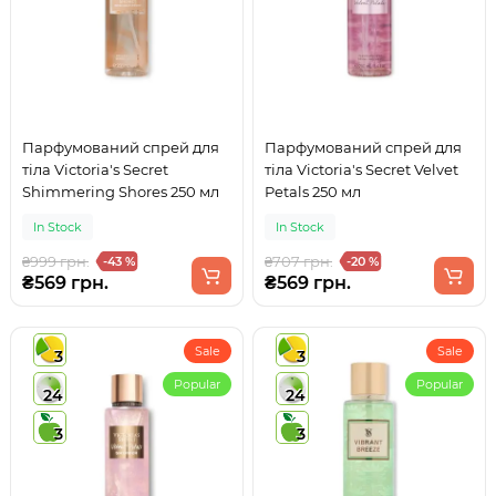
Парфумований спрей для
Парфумований спрей для
тіла Victoria's Secret
тіла Victoria's Secret Velvet
Shimmering Shores 250 мл
Petals 250 мл
In Stock
In Stock
₴999 грн.
₴707 грн.
-43 %
-20 %
₴569 грн.
₴569 грн.
Sale
Sale
3
3
Popular
Popular
24
24
3
3