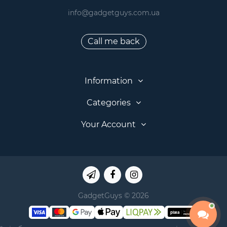
info@gadgetguys.com.ua
Call me back
Information
Categories
Your Account
GadgetGuys © 2026