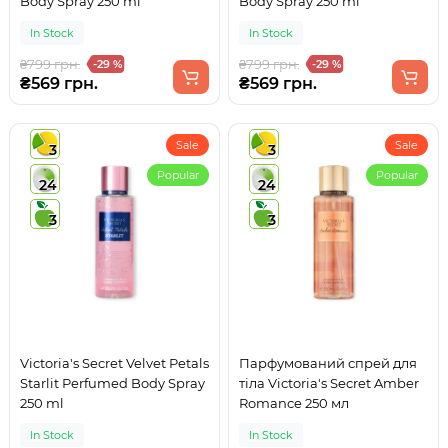
Body Spray 250 ml
Body Spray 250 ml
In Stock
In Stock
₴799 грн.
₴799 грн.
-29 %
-29 %
₴569 грн.
₴569 грн.
Sale
Sale
3
3
Popular
Popular
24
24
3
3
Victoria's Secret Velvet Petals
Парфумований спрей для
Starlit Perfumed Body Spray
тіла Victoria's Secret Amber
250 ml
Romance 250 мл
In Stock
In Stock