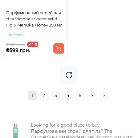
Парфумований спрей для
тіла Victoria's Secret Wild
Fig & Manuka Honey 250 мл
In Stock
₴699 грн.
-14 %
₴599 грн.
1
2
3
4
5
>
>|
Looking for a good place to buy
Парфумований спрей для тіла? The
GadgetGuys catalog features 114 products with