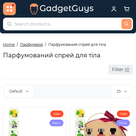
Home
Парфумерія
Парфумований спрей для тіла
Парфумований спрей для тіла
Filter
Default
25
Sale
Sale
3
3
New
New
24
24