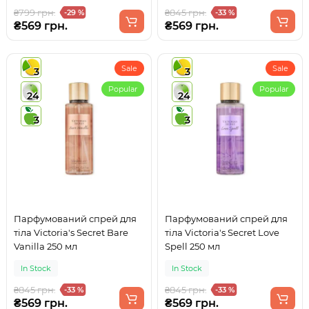
₴799 грн.
₴845 грн.
-29 %
-33 %
₴569 грн.
₴569 грн.
Sale
Sale
3
3
Popular
Popular
24
24
3
3
Парфумований спрей для
Парфумований спрей для
тіла Victoria's Secret Bare
тіла Victoria's Secret Love
Vanilla 250 мл
Spell 250 мл
In Stock
In Stock
₴845 грн.
₴845 грн.
-33 %
-33 %
₴569 грн.
₴569 грн.