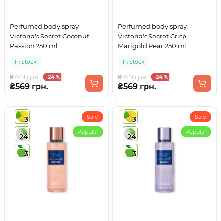
Perfumed body spray
Perfumed body spray
Victoria's Secret Coconut
Victoria's Secret Crisp
Passion 250 ml
Marigold Pear 250 ml
In Stock
In Stock
₴749 грн.
₴749 грн.
-24 %
-24 %
₴569 грн.
₴569 грн.
Sale
Sale
3
3
Popular
Popular
24
24
3
3