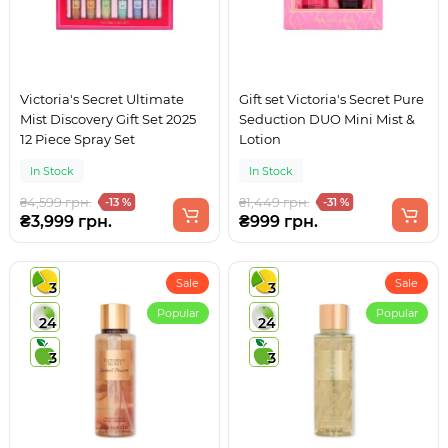
Victoria's Secret Ultimate
Gift set Victoria's Secret Pure
Mist Discovery Gift Set 2025
Seduction DUO Mini Mist &
12 Piece Spray Set
Lotion
In Stock
In Stock
₴4,599 грн.
₴1,449 грн.
-13 %
-31 %
₴3,999 грн.
₴999 грн.
Sale
Sale
3
3
Popular
Popular
24
24
3
3