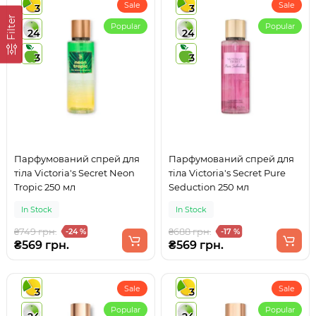
Sale
Sale
3
3
Filter
Popular
Popular
24
24
3
3
Парфумований спрей для
Парфумований спрей для
тіла Victoria's Secret Neon
тіла Victoria's Secret Pure
Tropic 250 мл
Seduction 250 мл
In Stock
In Stock
₴749 грн.
₴688 грн.
-24 %
-17 %
₴569 грн.
₴569 грн.
Sale
Sale
3
3
Popular
Popular