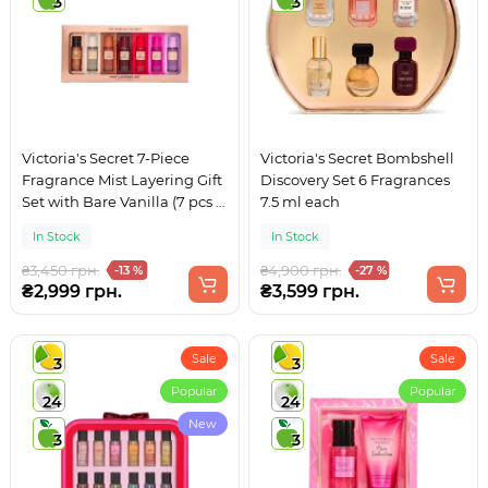
3
3
Victoria's Secret 7-Piece
Victoria's Secret Bombshell
Fragrance Mist Layering Gift
Discovery Set 6 Fragrances
Set with Bare Vanilla (7 pcs x
7.5 ml each
75 ml)
In Stock
In Stock
₴3,450 грн.
₴4,900 грн.
-13 %
-27 %
₴2,999 грн.
₴3,599 грн.
Sale
Sale
3
3
Popular
Popular
24
24
New
3
3