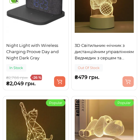
3
Night Light with Wireless
3D Світильник-нічник з
Charging Proove Day and
дистанційним управлінням
Night Dark Gray
Ведмедик з серцем та
живленням від USB або
In Stock
Out Of Stock
батарейок AA 16 кольорів
₴479 грн.
₴2,766 грн.
-26 %
₴2,049 грн.
Popular
Popular