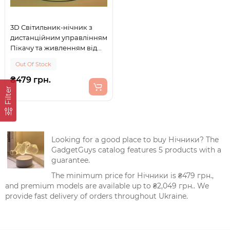
3D Світильник-нічник з
дистанційним управлінням
Пікачу та живленням від
USB або батарейок AA 16
Out Of Stock
кольорів
₴479 грн.
Filter
Looking for a good place to buy Нічники? The
GadgetGuys catalog features 5 products with a
guarantee.
The minimum price for Нічники is ₴479 грн.,
and premium models are available up to ₴2,049 грн.. We
provide fast delivery of orders throughout Ukraine.