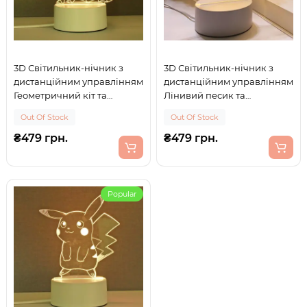
3D Світильник-нічник з
3D Світильник-нічник з
дистанційним управлінням
дистанційним управлінням
Геометричний кіт та
Лінивий песик та
живленням від USB або
живленням від USB або
Out Of Stock
Out Of Stock
батарейок AA 16 кольорів
батарейок AA 16 кольорів
₴479 грн.
₴479 грн.
Popular