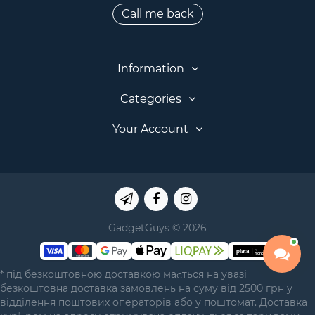
Call me back
Information
Categories
Your Account
GadgetGuys © 2026
* під безкоштовною доставкою мається на увазі
безкоштовна доставка замовлень на суму від 2500 грн у
відділення поштових операторів або у поштомат. Доставка