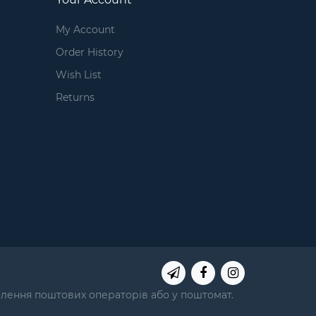
My Account
Order History
Wish List
Returns
ділення поштових операторів або у поштомат.