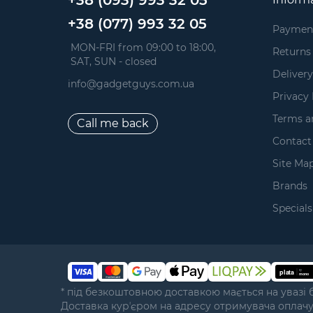
+38 (093) 993 32 05
+38 (077) 993 32 05
Paymen
 MON-FRI from 09:00 to 18:00, 
Returns
 SAT, SUN - closed
Delivery
info@gadgetguys.com.ua
Privacy 
Terms a
Call me back
Contact
Site Ma
Brands
Specials
* під безкоштовною доставкою мається на увазі 
Доставка курʼєром на адресу отримувача оплач