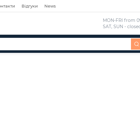
онтакти
Відгуки
News
 MON-FRI from 09
 SAT, SUN - close