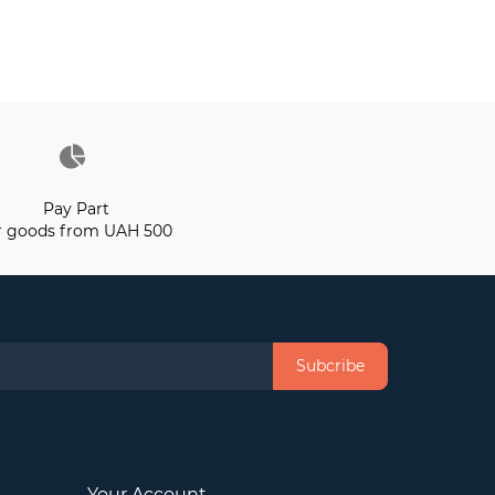
Pay Part
r goods from UAH 500
Subcribe
Your Account