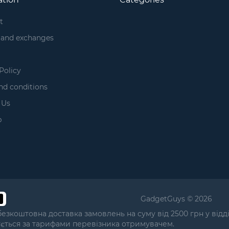
t
 and exchanges
Policy
nd conditions
 Us
p
GadgetGuys © 2026
безкоштовна доставка замовлень на суму від 2500 грн у від
ується за тарифами перевізника отримувачем.