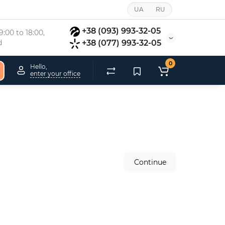
UA
RU
+38 (093) 993-32-05
:00 to 18:00, 
d
+38 (077) 993-32-05
0
Hello,
enter your office
Continue