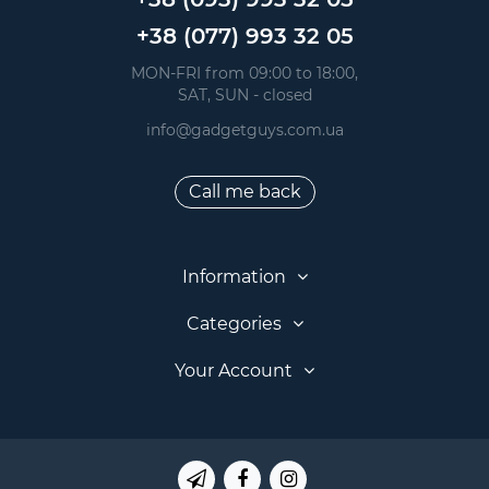
+38 (077) 993 32 05
 MON-FRI from 09:00 to 18:00, 
 SAT, SUN - closed
info@gadgetguys.com.ua
Call me back
Information
Categories
Your Account