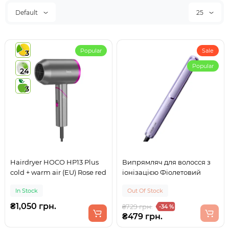
Default
25
Popular
Sale
3
Popular
24
3
Hairdryer HOCO HP13 Plus
Випрямляч для волосся з
cold + warm air (EU) Rose red
іонізацією Фіолетовий
In Stock
Out Of Stock
₴1,050 грн.
₴729 грн.
-34 %
₴479 грн.