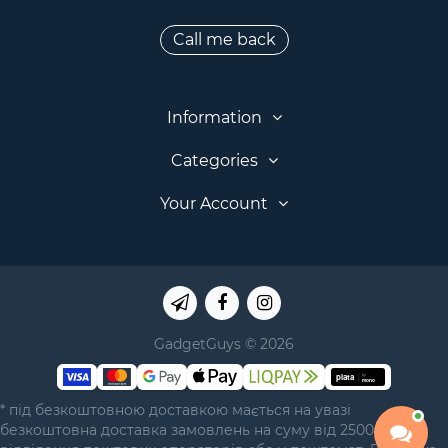
Call me back
Information
Categories
Your Account
GadgetGuys © 2026
* під безкоштовною доставкою мається на увазі
безкоштовна доставка замовлень на суму від 2500 грн у