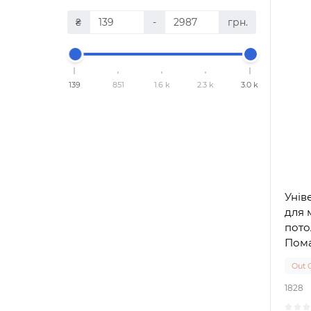
₴
-
грн.
139
851
1.6 k
2.3 k
3.0 k
Унів
для 
пото
Пом
Out 
1828