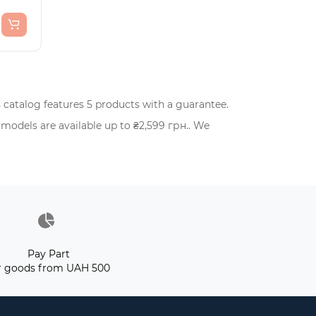
atalog features 5 products with a guarantee.
odels are available up to ₴2,599 грн.. We
Pay Part
r goods from UAH 500