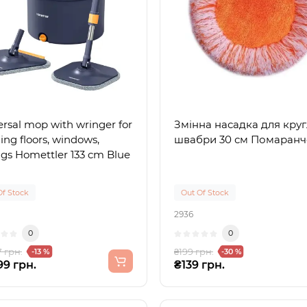
rsal mop with wringer for
Змінна насадка для круг
ng floors, windows,
швабри 30 см Помаранч
ngs Homettler 133 cm Blue
Of Stock
Out Of Stock
2936
0
0
7 грн.
₴199 грн.
-13 %
-30 %
99 грн.
₴139 грн.