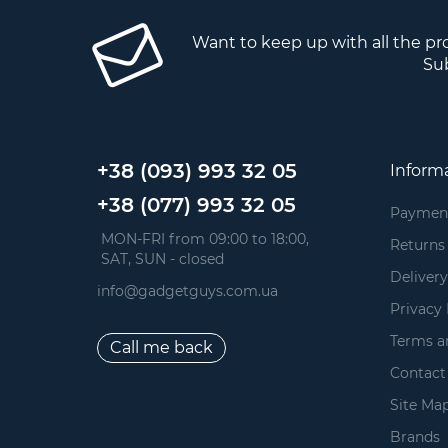
Want to keep up with all the p
Sub
+38 (093) 993 32 05
Inform
+38 (077) 993 32 05
Paymen
 MON-FRI from 09:00 to 18:00, 
Returns
 SAT, SUN - closed
Delivery
info@gadgetguys.com.ua
Privacy 
Terms a
Call me back
Contact
Site Ma
Brands