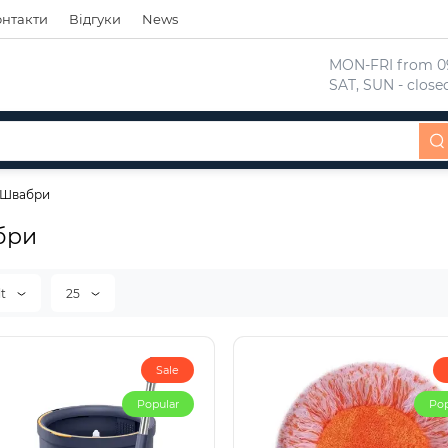
онтакти
Відгуки
News
 MON-FRI from 09
 SAT, SUN - close
Швабри
бри
lt
25
Sale
Popular
Pop