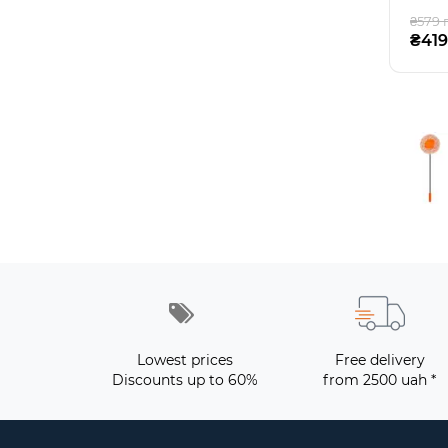
₴579 
₴419
Lowest prices
Free delivery
Discounts up to 60%
from 2500 uah *