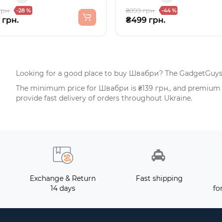
грн.
₴899 грн.
-28 %
-44 %
 грн.
₴499 грн.
Looking for a good place to buy Швабри? The GadgetGuys c
The minimum price for Швабри is ₴139 грн., and premium m
provide fast delivery of orders throughout Ukraine.
Exchange & Return
Fast shipping
14 days
fo