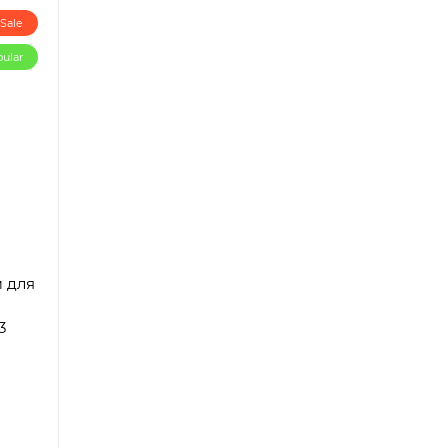
Sale
ular
 для
3