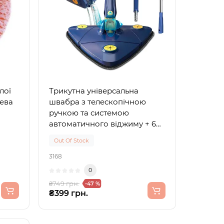
лої
Трикутна універсальна
ева
швабра з телескопічною
ручкою та системою
автоматичного віджиму + 6
насадок
Out Of Stock
3168
0
₴749 грн.
-47 %
₴399 грн.