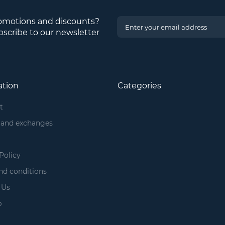
romotions and discounts?
scribe to our newsletter
ation
Categories
t
 and exchanges
Policy
nd conditions
 Us
p