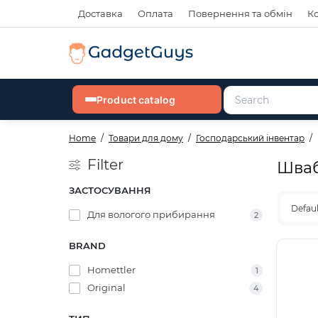
Доставка
Оплата
Повернення та обмін
К
Product catalog
Home
Товари для дому
Господарський інвентар
Filter
Шва
ЗАСТОСУВАННЯ
Defau
Для вологого прибирання
2
BRAND
Homettler
1
Original
4