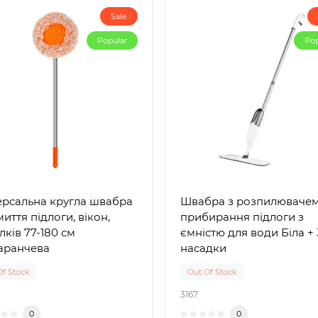
Sale
Popular
Pop
ерсальна кругла швабра
Швабра з розпилювачем
миття підлоги, вікон,
прибирання підлоги з
лків 77-180 см
ємністю для води Біла + 
аранчева
насадки
Of Stock
Out Of Stock
3167
0
0