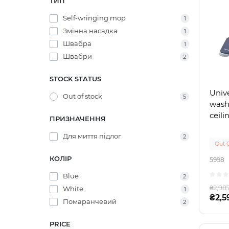
ТИП
Self-wringing mop
1
Змінна насадка
1
Швабра
1
Швабри
2
STOCK STATUS
Unive
Out of stock
5
washi
ceili
ПРИЗНАЧЕННЯ
Для миття підлог
2
Out 
КОЛІР
5998
Blue
2
₴2,98
White
1
₴2,5
Помаранчевий
2
PRICE