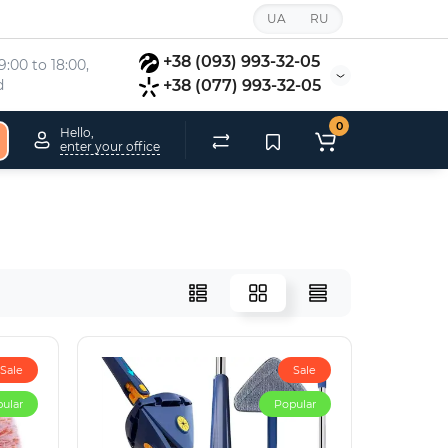
UA
RU
+38 (093) 993-32-05
:00 to 18:00, 
d
+38 (077) 993-32-05
0
Hello,
enter your office
Sale
Sale
ular
Popular