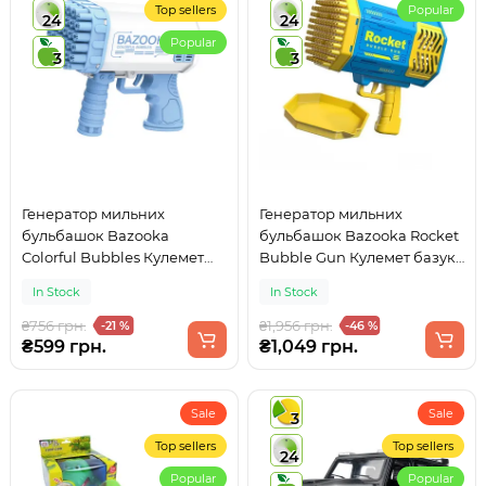
Top sellers
Popular
24
24
Popular
3
3
Генератор мильних
Генератор мильних
бульбашок Bazooka
бульбашок Bazooka Rocket
Colorful Bubbles Кулемет
Bubble Gun Кулемет базука
базука Синій 36 отворів
100+ отворів з підсвіткою +
In Stock
In Stock
10 пакетів мильного
розчину Синьо-жовтий
₴756 грн.
₴1,956 грн.
-21 %
-46 %
₴599 грн.
₴1,049 грн.
Sale
Sale
3
Top sellers
Top sellers
24
Popular
Popular