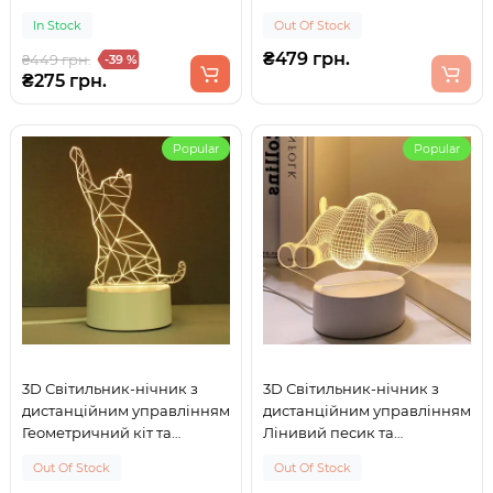
живленням від USB або
In Stock
Out Of Stock
батарейок AA 16 кольорів
₴479 грн.
₴449 грн.
-39 %
₴275 грн.
Popular
Popular
3D Світильник-нічник з
3D Світильник-нічник з
дистанційним управлінням
дистанційним управлінням
Геометричний кіт та
Лінивий песик та
живленням від USB або
живленням від USB або
Out Of Stock
Out Of Stock
батарейок AA 16 кольорів
батарейок AA 16 кольорів