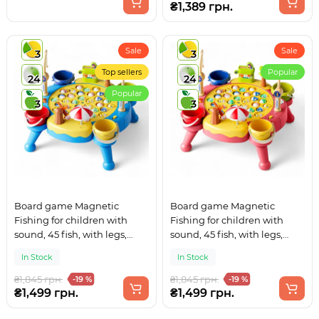
₴1,389 грн.
Sale
Sale
3
3
Top sellers
Popular
24
24
Popular
3
3
Board game Magnetic
Board game Magnetic
Fishing for children with
Fishing for children with
sound, 45 fish, with legs,
sound, 45 fish, with legs,
musical game table Blue
musical game table Pink
In Stock
In Stock
₴1,845 грн.
₴1,845 грн.
-19 %
-19 %
₴1,499 грн.
₴1,499 грн.