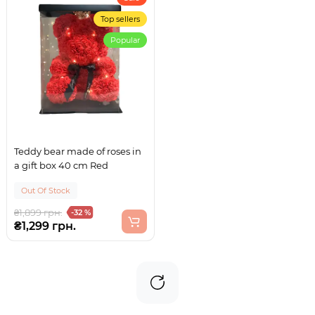
Top sellers
Popular
Teddy bear made of roses in
a gift box 40 cm Red
Out Of Stock
₴1,899 грн.
-32 %
₴1,299 грн.