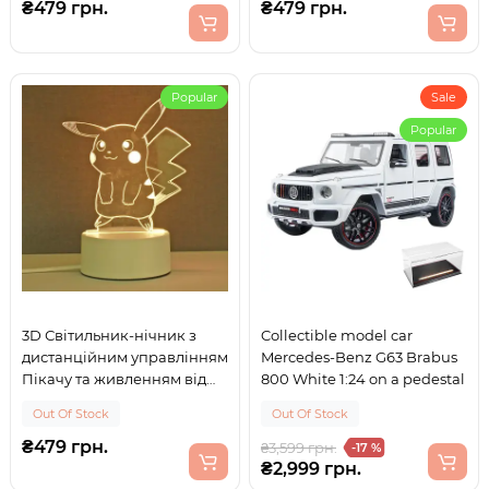
₴479 грн.
₴479 грн.
Popular
Sale
Popular
3D Світильник-нічник з
Collectible model car
дистанційним управлінням
Mercedes-Benz G63 Brabus
Пікачу та живленням від
800 White 1:24 on a pedestal
USB або батарейок AA 16
Out Of Stock
Out Of Stock
кольорів
₴479 грн.
₴3,599 грн.
-17 %
₴2,999 грн.