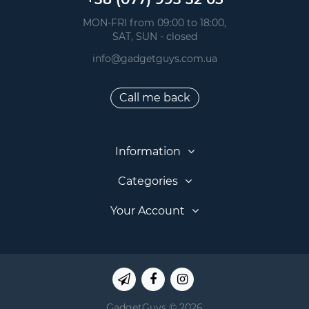
 MON-FRI from 09:00 to 18:00, 
 SAT, SUN - closed
info@gadgetguys.com.ua
Call me back
Information
Categories
Your Account
GadgetGuys © 2026