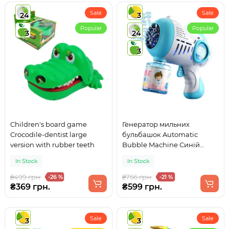
Sale
Sale
24
3
Popular
Popular
3
24
3
Children's board game
Генератор мильних
Crocodile-dentist large
бульбашок Automatic
version with rubber teeth
Bubble Machine Синій
дракончик
In Stock
In Stock
₴499 грн.
₴756 грн.
-26 %
-21 %
₴369 грн.
₴599 грн.
Sale
Sale
3
3