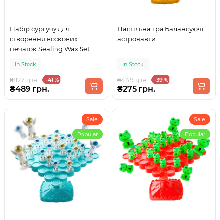
Набір сургучу для
Настільна гра Балансуючі
створення воскових
астронавти
печаток Sealing Wax Set
Starry Sky у формі зірочок
In Stock
In Stock
(AS356-24)
₴827 грн.
₴449 грн.
-41 %
-39 %
₴489 грн.
₴275 грн.
Sale
Sale
Popular
Popular