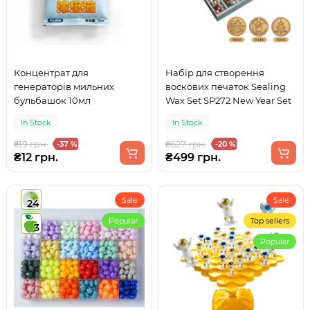
Концентрат для
Набір для створення
генераторів мильних
воскових печаток Sealing
бульбашок 10мл
Wax Set SP272 New Year Set
In Stock
In Stock
₴19 грн.
₴627 грн.
-37 %
-20 %
₴12 грн.
₴499 грн.
Sale
Sale
24
Popular
Top sellers
3
Popular