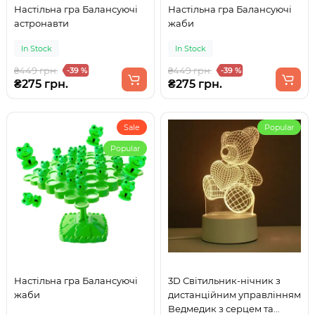
Настільна гра Балансуючі
Настільна гра Балансуючі
астронавти
жаби
In Stock
In Stock
₴449 грн.
₴449 грн.
-39 %
-39 %
₴275 грн.
₴275 грн.
Sale
Popular
Popular
Настільна гра Балансуючі
3D Світильник-нічник з
жаби
дистанційним управлінням
Ведмедик з серцем та