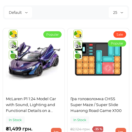
Default
25
Popular
Sale
3
3
Popular
24
24
3
3
McLaren P1 1:24 Model Car
Гра головоломка CHSS
with Sound, Lighting and
Super Maze / Super Slide
Functional Details on a
Huarong Road Game X100
pedestal
In Stock
In Stock
₴1,499 грн.
₴2,124 грн.
-35 %