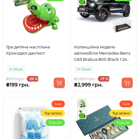
3
Гра дитяча настільна
Колекційна модель
Крокодил-дантист
автомобіля Mercedes-Benz
G63 Brabus 800 Black 1:24
на п'єдесталі
In Stock
In Stock
₴279 грн.
₴3,599 грн.
-29 %
-17 %
₴199 грн.
₴2,999 грн.
Sale
Sale
24
Top sellers
Top sellers
3
Popular
Popular