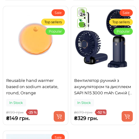
Sale
Sale
24
Top sellers
Top sellers
3
Popular
Popular
Reusable hand warmer
Вентилятор ручний з
based on sodium acetate,
акумулятором та дисплеєм
round, Orange
SAPI N15 3000 mAh Синій (з
ременем на шию)
In Stock
In Stock
₴199 грн.
₴679 грн.
-25 %
-52 %
₴149 грн.
₴329 грн.
Sale