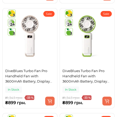
Sale
Sale
3
3
24
24
3
3
DiveBlues Turbo Fan Pro
DiveBlues Turbo Fan Pro
Handheld Fan with
Handheld Fan with
3600mAh Battery, Display
3600mAh Battery, Display
and 100 Speeds White
and 100 Speeds White-
In Stock
In Stock
Green
₴1,343 грн.
₴1,343 грн.
-33 %
-33 %
₴899 грн.
₴899 грн.