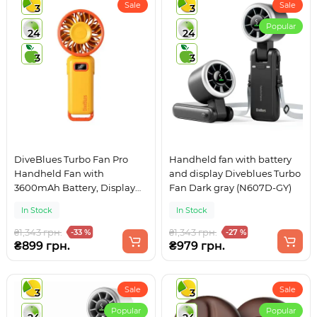
Sale
Sale
3
3
Popular
24
24
3
3
DiveBlues Turbo Fan Pro
Handheld fan with battery
Handheld Fan with
and display Diveblues Turbo
3600mAh Battery, Display
Fan Dark gray (N607D-GY)
and 100 Speeds
In Stock
In Stock
Yellow+Orange
₴1,343 грн.
₴1,343 грн.
-33 %
-27 %
₴899 грн.
₴979 грн.
Sale
Sale
3
3
Popular
Popular