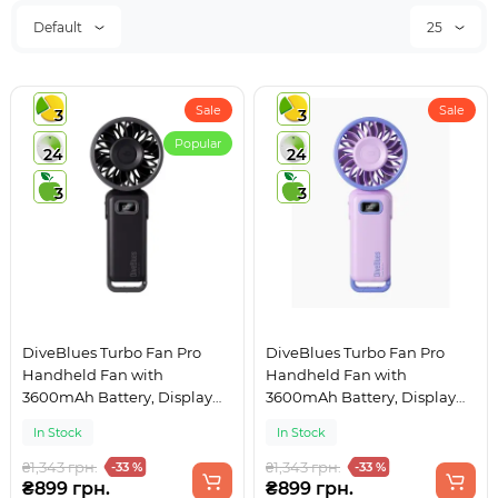
Default
25
Sale
Sale
3
3
Popular
24
24
3
3
DiveBlues Turbo Fan Pro
DiveBlues Turbo Fan Pro
Handheld Fan with
Handheld Fan with
3600mAh Battery, Display
3600mAh Battery, Display
and 100 Speeds Black
and 100 Speeds Purple-Blue
In Stock
In Stock
₴1,343 грн.
₴1,343 грн.
-33 %
-33 %
₴899 грн.
₴899 грн.