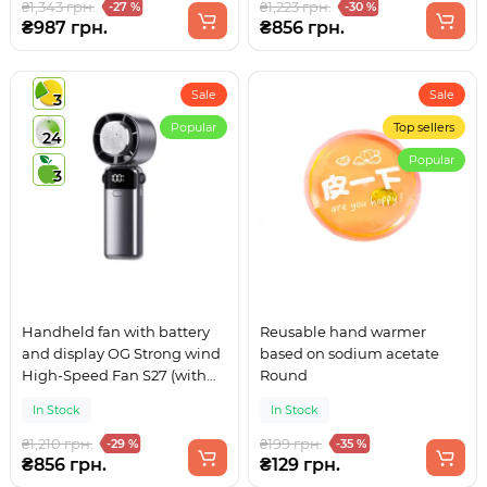
₴1,343 грн.
₴1,223 грн.
-27 %
-30 %
₴987 грн.
₴856 грн.
Sale
Sale
3
Popular
Top sellers
24
Popular
3
Handheld fan with battery
Reusable hand warmer
and display OG Strong wind
based on sodium acetate
High-Speed Fan S27 (with
Round
cooling) Dark gray
In Stock
In Stock
₴1,210 грн.
₴199 грн.
-29 %
-35 %
₴856 грн.
₴129 грн.