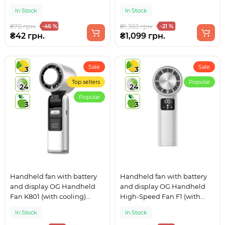
Cooling Fan X05 (with
In Stock
In Stock
cooling) Black
₴78 грн.
₴1,383 грн.
-46 %
-21 %
₴42 грн.
₴1,099 грн.
Sale
Sale
3
3
Top sellers
Popular
24
24
Popular
3
3
Handheld fan with battery
Handheld fan with battery
and display OG Handheld
and display OG Handheld
Fan K801 (with cooling)
High-Speed Fan F1 (with
White (K801-WS)
cooling) White
In Stock
In Stock