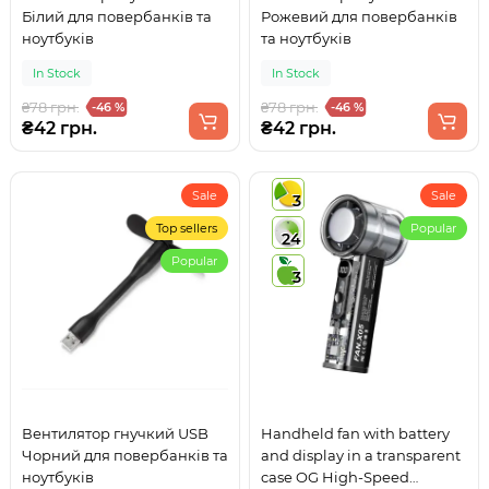
Білий для повербанків та
Рожевий для повербанків
ноутбуків
та ноутбуків
In Stock
In Stock
₴78 грн.
₴78 грн.
-46 %
-46 %
₴42 грн.
₴42 грн.
Sale
Sale
3
Top sellers
Popular
24
Popular
3
Вентилятор гнучкий USB
Handheld fan with battery
Чорний для повербанків та
and display in a transparent
ноутбуків
case OG High-Speed