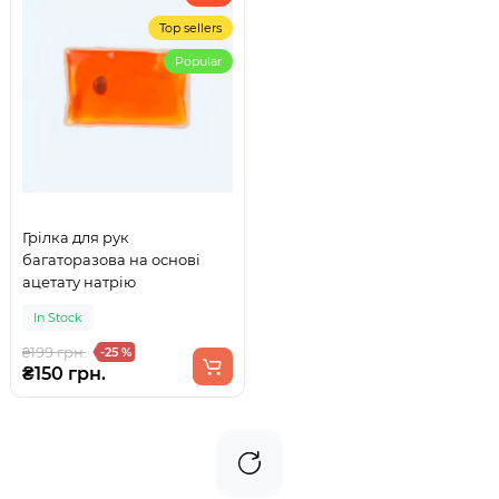
Top sellers
Popular
Грілка для рук
багаторазова на основі
ацетату натрію
In Stock
₴199 грн.
-25 %
₴150 грн.