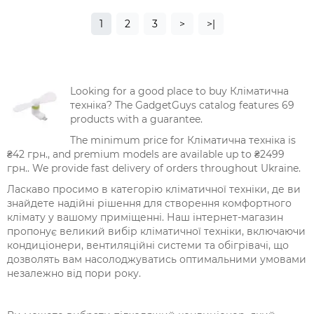
1
2
3
>
>|
Looking for a good place to buy Кліматична
техніка? The GadgetGuys catalog features 69
products with a guarantee.
The minimum price for Кліматична техніка is
₴42 грн., and premium models are available up to ₴2499
грн.. We provide fast delivery of orders throughout Ukraine.
Ласкаво просимо в категорію кліматичної техніки, де ви
знайдете надійні рішення для створення комфортного
клімату у вашому приміщенні. Наш інтернет-магазин
пропонує великий вибір кліматичної техніки, включаючи
кондиціонери, вентиляційні системи та обігрівачі, що
дозволять вам насолоджуватись оптимальними умовами
незалежно від пори року.