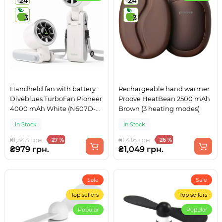
24
24
3
3
Handheld fan with battery
Rechargeable hand warmer
Diveblues TurboFan Pioneer
Proove HeatBean 2500 mAh
4000 mAh White (N607D-
Brown (3 heating modes)
WH)
In Stock
In Stock
₴1,343 грн.
₴1,416 грн.
-27 %
-26 %
₴979 грн.
₴1,049 грн.
Sale
Sale
Top sellers
Top sellers
Popular
Popular