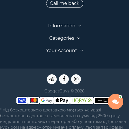
Call me back
Information
Categories
Your Account
GadgetGuys © 2026
* під безкоштовною доставкою мається на увазі
безкоштовна доставка замовлень на суму від 2500 грн у
відділення поштових операторів або у поштомат. Доставка
курʼєром на адресу отримувача оплачується за тарифами