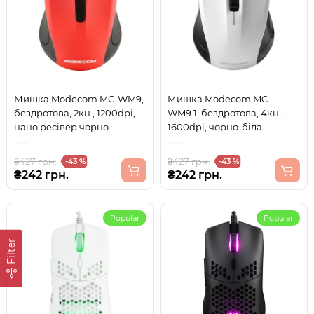
Мишка Modecom MC-WM9,
Мишка Modecom MC-
бездротова, 2кн., 1200dpi,
WM9.1, бездротова, 4кн.,
нано ресівер чорно-
1600dpi, чорно-біла
червона
₴427 грн.
₴427 грн.
-43 %
-43 %
₴242 грн.
₴242 грн.
Popular
Popular
Filter