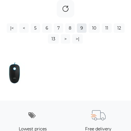
|<
<
5
6
7
8
9
10
11
12
13
>
>|
Lowest prices
Free delivery