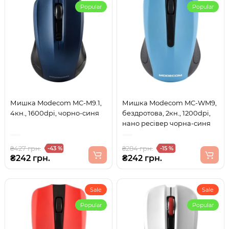
Popular
Popular
Мишка Modecom MC-M9.1,
Мишка Modecom MC-WM9,
4кн., 1600dpi, чорно-синя
бездротова, 2кн., 1200dpi,
нано ресівер чорна-синя
₴427 грн.
₴284 грн.
-43 %
-15 %
₴242 грн.
₴242 грн.
Sale
Sale
Popular
Popular