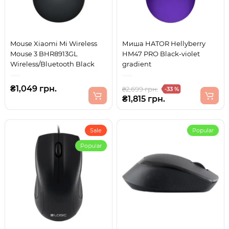
Mouse Xiaomi Mi Wireless
Миша HATOR Hellyberry
Mouse 3 BHR8913GL
HM47 PRO Black-violet
Wireless/Bluetooth Black
gradient
₴1,049 грн.
₴2,699 грн.
-33 %
₴1,815 грн.
Sale
Popular
Popular