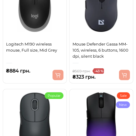
Logitech M190 wireless
Mouse Defender Gassa MM-
mouse, Full size, Mid Grey
105, wireless, 6 buttons, 1600
dpi, silent black
₴884 грн.
₴569 грн.
-43 %
₴323 грн.
Popular
Sale
New