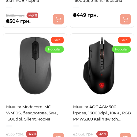
8кн.,RGB, чорна
1600dpi, Silent, червона
₴449 грн.
₴888 грн.
-43 %
₴504 грн.
Sale
Sale
Popular
Popular
Мишка Modecom MC-
Мишка AOC AGM600
WM10S, бездротова, 3кн.,
ігрова, 16000dpi., 10кн., RGB
1600dpi, Silent, чорна
PMW3389 Kailh switch
чорна
₴533 грн.
₴3,638 грн.
-43 %
-43 %