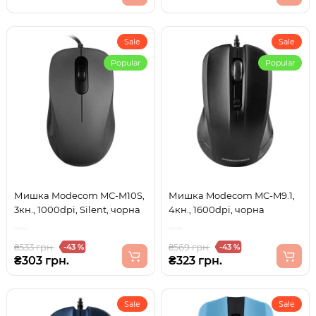
Sale
Sale
Popular
Popular
Мишка Modecom MC-M10S,
Мишка Modecom MC-M9.1,
3кн., 1000dpi, Silent, чорна
4кн., 1600dpi, чорна
₴533 грн.
₴569 грн.
-43 %
-43 %
₴303 грн.
₴323 грн.
Sale
Sale