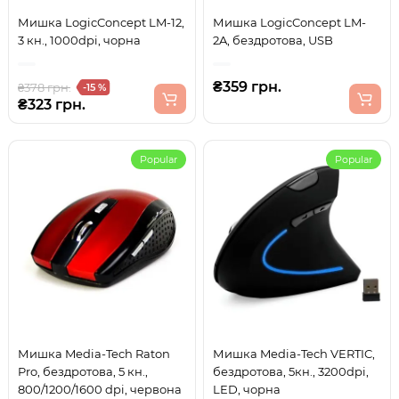
Мишка LogicConcept LM-12,
Мишка LogicConcept LM-
3 кн., 1000dpi, чорна
2A, бездротова, USB
₴359 грн.
₴378 грн.
-15 %
₴323 грн.
Popular
Popular
Мишка Media-Tech Raton
Мишка Media-Tech VERTIC,
Pro, бездротова, 5 кн.,
бездротова, 5кн., 3200dpi,
800/1200/1600 dpi, червона
LED, чорна