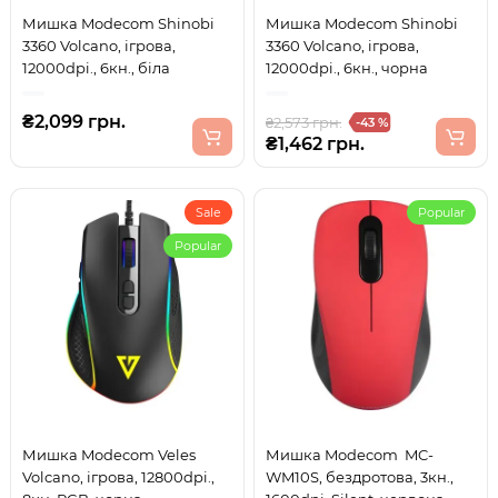
Мишка Modecom Shinobi
Мишка Modecom Shinobi
3360 Volcano, ігрова,
3360 Volcano, ігрова,
12000dpi., 6кн., біла
12000dpi., 6кн., чорна
₴2,099 грн.
₴2,573 грн.
-43 %
₴1,462 грн.
Sale
Popular
Popular
Мишка Modecom Veles
Мишка Modecom MC-
Volcano, ігрова, 12800dpi.,
WM10S, бездротова, 3кн.,