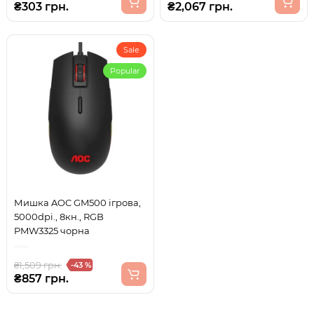
₴303 грн.
₴2,067 грн.
Sale
Popular
Мишка AOC GM500 ігрова,
5000dpi., 8кн., RGB
PMW3325 чорна
₴1,509 грн.
-43 %
₴857 грн.