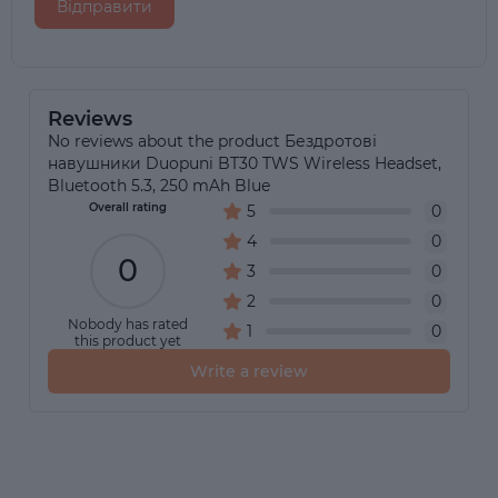
Відправити
Reviews
No reviews about the product Бездротові
навушники Duopuni BT30 TWS Wireless Headset,
Bluetooth 5.3, 250 mAh Blue
Overall rating
5
0
4
0
0
3
0
2
0
Nobody has rated
1
0
this product yet
Write a review