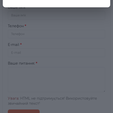
Ваше імʼя
Телефон
E-mail
Ваше питання:
Увага
: HTML не підтримується! Використовуйте
звичайний текст!