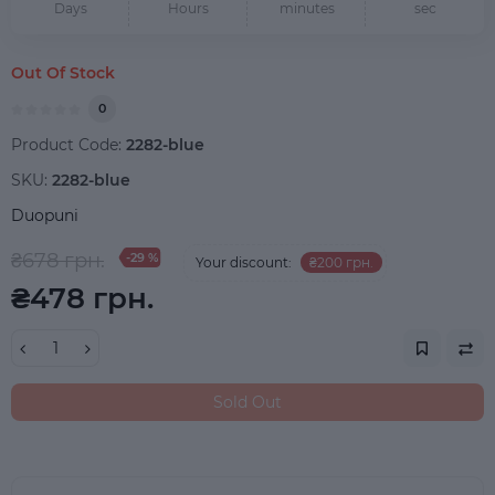
Days
Hours
minutes
sec
Out Of Stock
0
Product Code:
2282-blue
SKU:
2282-blue
Duopuni
₴678 грн.
-29 %
Your discount:
₴200 грн.
₴478 грн.
Sold Out