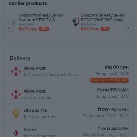
Similar products
Бездротові навушники
Бездротові навушники
Duopuni BT30 TWS
BOROFONE BO11 Maily
Wireless Headset,
₴678 грн.
BT Headphones з
₴695 грн.
‹
›
₴478 грн.
₴629 грн.
Bluetooth 5.3, 250 mAh,
-29%
вбудованим
-9%
White
мікрофоном Bluetooth
5.0 + AUX + TF Black
(BO11B)
Delivery
від 60 грн
Nova Post
Відправимо 10.08
To the post office, post office
Free from 2500 UAH
from 115 UAH
Nova Post
Відправимо 10.08
Courier delivery
from 45 UAH
Ukrposhta
Відправимо 10.08 – 12.08
To the department
from 55 UAH
Meest
We will send 10.08 – 12.08
To the department