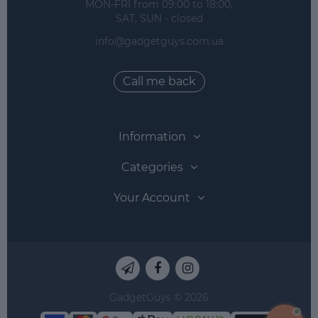
 MON-FRI from 09:00 to 18:00, 
 SAT, SUN - closed
info@gadgetguys.com.ua
Call me back
Information
Categories
Your Account
GadgetGuys © 2026