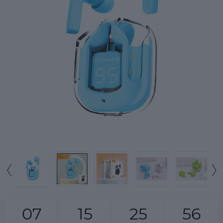
0
7
1
5
2
5
5
6