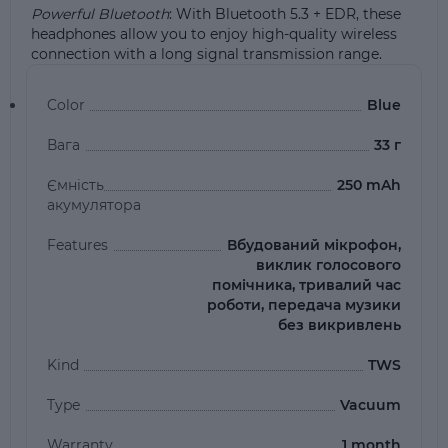
Powerful Bluetooth
: With Bluetooth 5.3 + EDR, these
headphones allow you to enjoy high-quality wireless
connection with a long signal transmission range.
Color
Blue
Вага
33 г
Ємність
250 mAh
акумулятора
Features
Вбудований мікрофон,
виклик голосового
помічника, тривалий час
роботи, передача музики
без викривлень
Kind
TWS
Type
Vacuum
Warranty
1 month