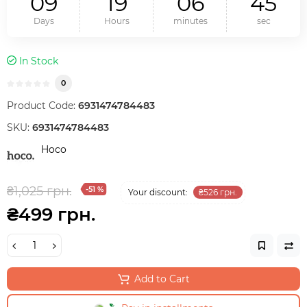
0
9
1
9
0
6
4
4
Days
Hours
minutes
sec
In Stock
0
Product Code:
6931474784483
SKU:
6931474784483
Hoco
₴1,025 грн.
-51 %
Your discount:
₴526 грн.
₴499 грн.
Add to Cart