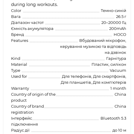
during long workouts.
Color
Темно-синій
Вага
26.5 г
Діапазон частот
20–20000 Гц
Ємність акумулятора
200mAh
Бренд
HOCO
Features
Вбудований мікрофон,
керування музикою та відповідь
на дзвінок
Kind
Гарнітура
Material
Пластик, силікон
Type
Vacuum
Used for
Для телефонів, Для смартфонів,
Для планшетів, Для компʼютерів
Warranty
1 month
Country of origin of the
China
product
Country of brand
China
registration
Інтерфейс
Bluetooth 5.3
підключення
Радіус дії
до 10 м