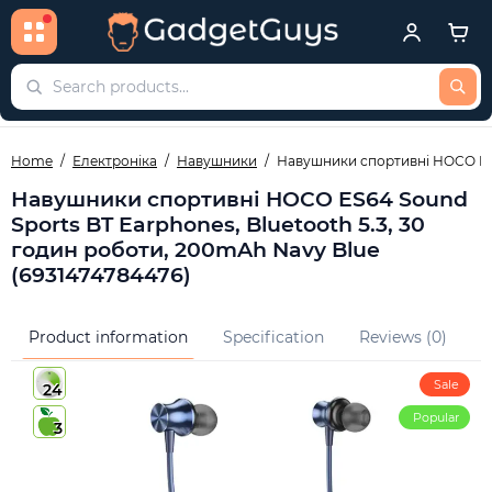
Home
Електроніка
Навушники
Навушники спортивні HOCO ES64
Навушники спортивні HOCO ES64 Sound
Sports BT Earphones, Bluetooth 5.3, 30
годин роботи, 200mAh Navy Blue
(6931474784476)
Product information
Specification
Reviews (0)
Q
Sale
24
Popular
3