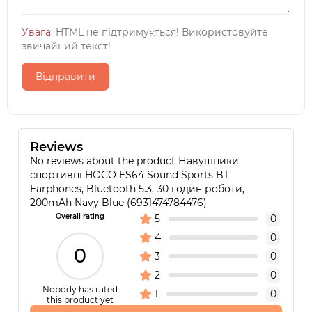
Увага
: HTML не підтримується! Використовуйте
звичайний текст!
Відправити
Reviews
No reviews about the product Навушники
спортивні HOCO ES64 Sound Sports BT
Earphones, Bluetooth 5.3, 30 годин роботи,
200mAh Navy Blue (6931474784476)
Overall rating
5
0
4
0
0
3
0
2
0
Nobody has rated
1
0
this product yet